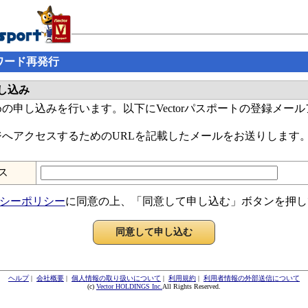
スワード再発行
し込み
の申し込みを行います。以下にVectorパスポートの登録メー
へアクセスするためのURLを記載したメールをお送りします
ス
シーポリシー
に同意の上、「同意して申し込む」ボタンを押し
ヘルプ
|
会社概要
|
個人情報の取り扱いについて
|
利用規約
|
利用者情報の外部送信について
(c)
Vector HOLDINGS Inc.
All Rights Reserved.