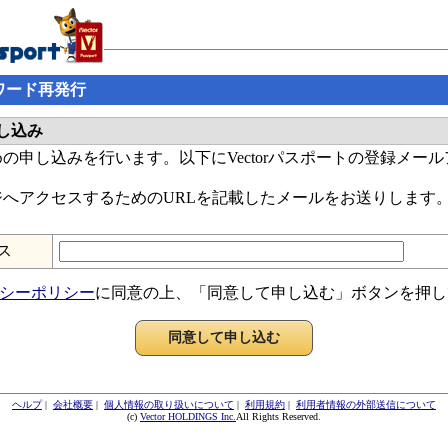
スワード再発行
し込み
の申し込みを行います。以下にVectorパスポートの登録メー
へアクセスするためのURLを記載したメールをお送りします
ス
シーポリシー
に同意の上、「同意して申し込む」ボタンを押し
ヘルプ
|
会社概要
|
個人情報の取り扱いについて
|
利用規約
|
利用者情報の外部送信について
(c)
Vector HOLDINGS Inc.
All Rights Reserved.