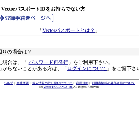
● VectorパスポートIDをお持ちでない方
「
Vectorパスポートとは？
」
困りの場合は？
た場合は、「
パスワード再発行
」をご利用下さい。
わからないことがある方は、「
ログインについて
」をご覧下さ
ヘルプ
|
会社概要
|
個人情報の取り扱いについて
|
利用規約
|
利用者情報の外部送信について
(c)
Vector HOLDINGS Inc.
All Rights Reserved.