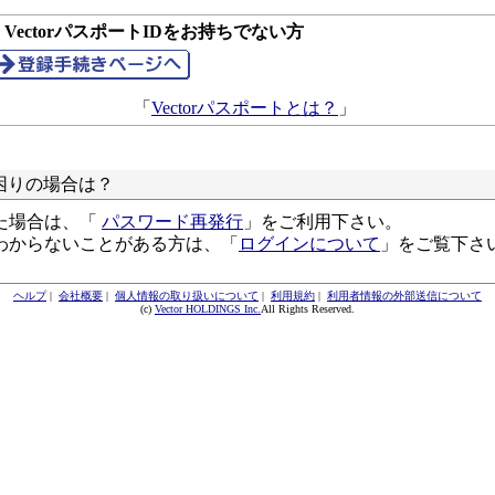
● VectorパスポートIDをお持ちでない方
「
Vectorパスポートとは？
」
困りの場合は？
た場合は、「
パスワード再発行
」をご利用下さい。
わからないことがある方は、「
ログインについて
」をご覧下さ
ヘルプ
|
会社概要
|
個人情報の取り扱いについて
|
利用規約
|
利用者情報の外部送信について
(c)
Vector HOLDINGS Inc.
All Rights Reserved.