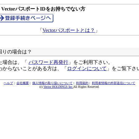
● VectorパスポートIDをお持ちでない方
「
Vectorパスポートとは？
」
困りの場合は？
た場合は、「
パスワード再発行
」をご利用下さい。
わからないことがある方は、「
ログインについて
」をご覧下さ
ヘルプ
|
会社概要
|
個人情報の取り扱いについて
|
利用規約
|
利用者情報の外部送信について
(c)
Vector HOLDINGS Inc.
All Rights Reserved.