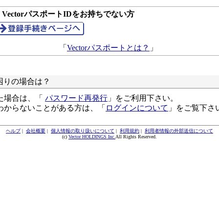
● VectorパスポートIDをお持ちでない方
「
Vectorパスポートとは？
」
困りの場合は？
た場合は、「
パスワード再発行
」をご利用下さい。
わからないことがある方は、「
ログインについて
」をご覧下さ
ヘルプ
|
会社概要
|
個人情報の取り扱いについて
|
利用規約
|
利用者情報の外部送信について
(c)
Vector HOLDINGS Inc.
All Rights Reserved.