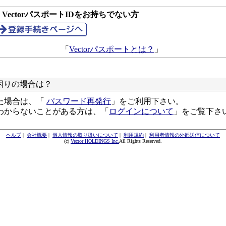
● VectorパスポートIDをお持ちでない方
「
Vectorパスポートとは？
」
困りの場合は？
た場合は、「
パスワード再発行
」をご利用下さい。
わからないことがある方は、「
ログインについて
」をご覧下さ
ヘルプ
|
会社概要
|
個人情報の取り扱いについて
|
利用規約
|
利用者情報の外部送信について
(c)
Vector HOLDINGS Inc.
All Rights Reserved.