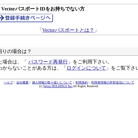
● VectorパスポートIDをお持ちでない方
「
Vectorパスポートとは？
」
困りの場合は？
た場合は、「
パスワード再発行
」をご利用下さい。
わからないことがある方は、「
ログインについて
」をご覧下さ
ヘルプ
|
会社概要
|
個人情報の取り扱いについて
|
利用規約
|
利用者情報の外部送信について
(c)
Vector HOLDINGS Inc.
All Rights Reserved.