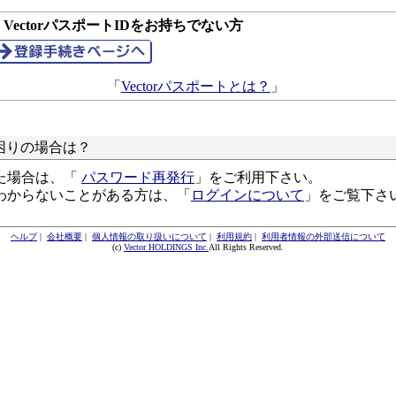
● VectorパスポートIDをお持ちでない方
「
Vectorパスポートとは？
」
困りの場合は？
た場合は、「
パスワード再発行
」をご利用下さい。
わからないことがある方は、「
ログインについて
」をご覧下さ
ヘルプ
|
会社概要
|
個人情報の取り扱いについて
|
利用規約
|
利用者情報の外部送信について
(c)
Vector HOLDINGS Inc.
All Rights Reserved.