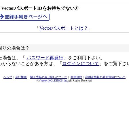
● VectorパスポートIDをお持ちでない方
「
Vectorパスポートとは？
」
困りの場合は？
た場合は、「
パスワード再発行
」をご利用下さい。
わからないことがある方は、「
ログインについて
」をご覧下さ
ヘルプ
|
会社概要
|
個人情報の取り扱いについて
|
利用規約
|
利用者情報の外部送信について
(c)
Vector HOLDINGS Inc.
All Rights Reserved.