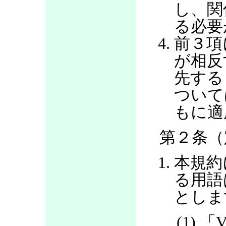
し、関
る必要
前３項
が相反
先する
ついて
もに適
第２条（
本規約
る用語
としま
(1) 