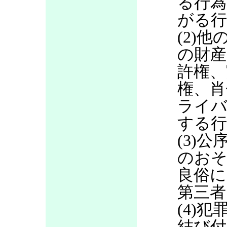
る行為
がる行
(2)
の財産
許権、
権、肖
ライバ
する行
(3)
のお
良俗に
第三者
(4)
結び