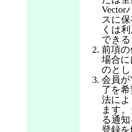
Vec
スに保
くは利
できる
前項の
場合に
のとし
会員が
了を希
法によ
ます。
る通知
登録を