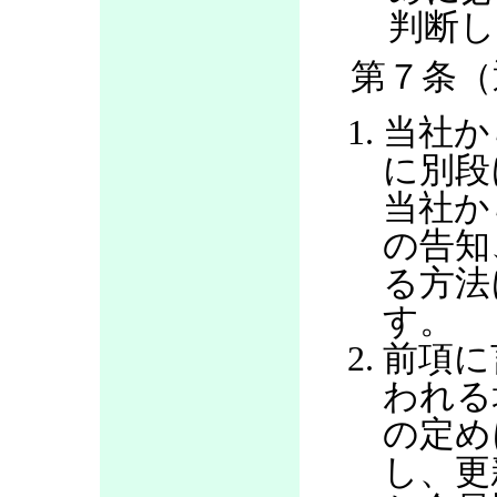
判断し
第７条（
当社か
に別段
当社か
の告知
る方法
す。
前項に
われる
の定め
し、更