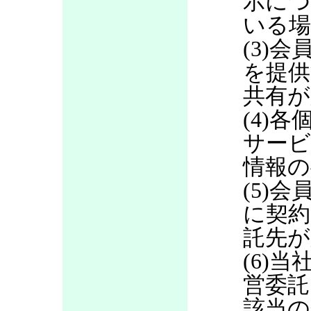
示につ
いる場
(3)
を提供
共有が
(4)
サービ
情報の
(5)
に契約
託先が
(6)当
営委託
該当の