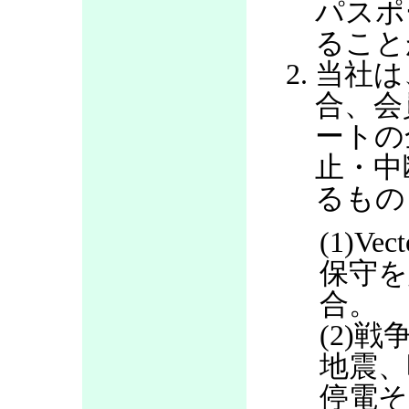
パスポ
ること
当社は
合、会
ートの
止・中
るもの
(1)V
保守を
合。
(2)
地震、
停電そ