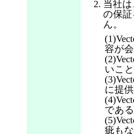
当社は
の保証
ん。
(1)V
容が会
(2)V
いこ
(3)V
に提
(4)V
であ
(5)V
疵も