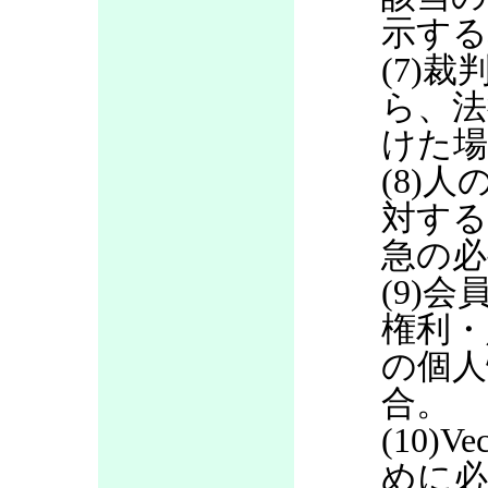
示する
(7)
ら、法
けた場
(8)
対する
急の必
(9)
権利・
の個人
合。
(10)
めに必