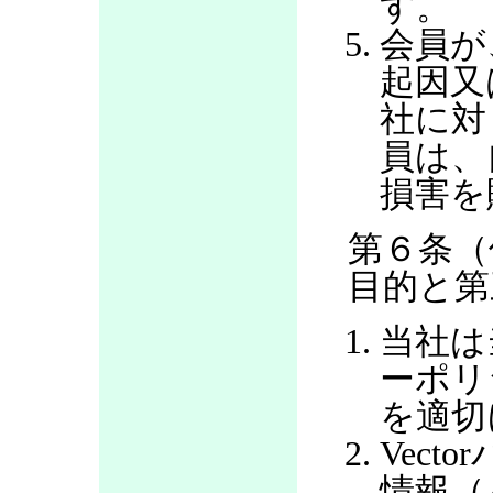
す。
会員が
起因又
社に対
員は、
損害を
第６条（
目的と第
当社は
ーポリ
を適切
Vec
情報（