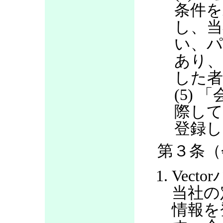
条件を
し、当
い、パ
あり
した
(5)
際して
登録し
第３条（
Vec
当社の
情報を