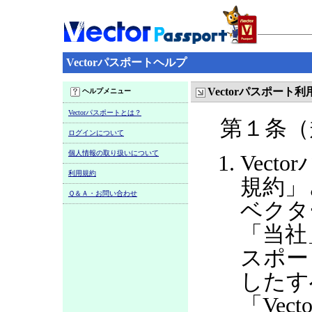
Vectorパスポートヘルプ
Vectorパスポート
ヘルプメニュー
Vectorパスポートとは？
第１条（
ログインについて
個人情報の取り扱いについて
Vect
利用規約
規約」
Ｑ＆Ａ・お問い合わせ
ベクタ
「当社
スポー
したす
「Ve