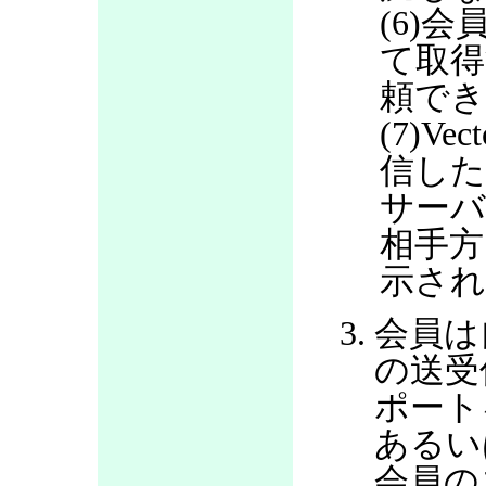
(6)会
て取得
頼で
(7)V
信した
サー
相手方
示さ
会員は
の送受
ポート
あるい
会員の