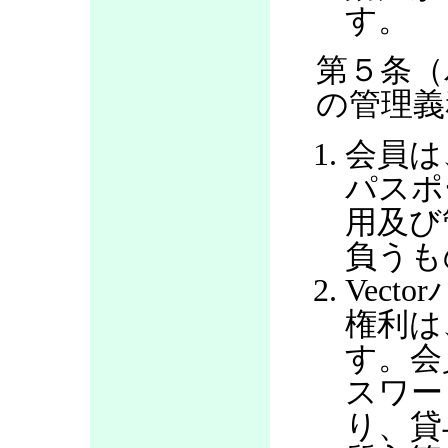
す。
第５条（
の管理義
会員は
パスポ
用及び
負うも
Vec
権利は
す。会
スワー
り、貸