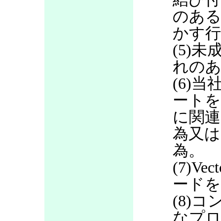
のある
かす行
(5)
れのあ
(6)当
ートを
に関連
為又は
為。
(7)V
ードを
(8)
なプロ