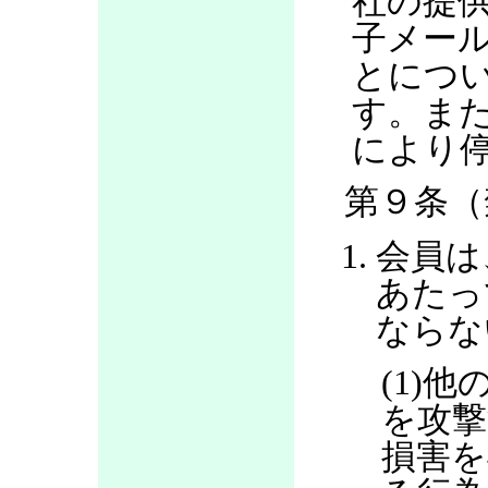
社の提
子メー
とにつ
す。ま
により
第９条（
会員は
あたっ
ならな
(1)
を攻撃
損害を