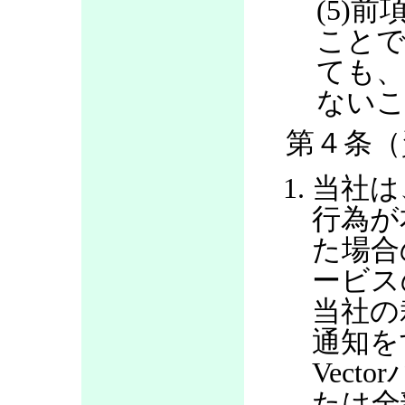
(5)
ことで
ても、
ない
第４条（
当社は
行為が
た場合
ービス
当社の
通知を
Vec
たは全