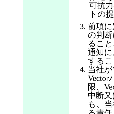
可抗力
トの提
前項に
の判断
ること
通知に
するこ
当社が
Vec
限、V
中断又
も、当
る責任