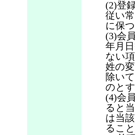
(2)
従い常
に保つ
(3)
年月日
ない項
姓の変
除いて
のと
(4)
ると当
は当該
るこ