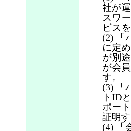
社が運
スワ
ビス
(2)
に定め
が別途
が会員
す。
(3)
トID
ポート
証明す
(4)