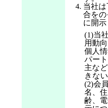
当社は
合をの
に開示
(1)当
用動向
個人情
パート
主など
きない
(2)
名、住
齢、電