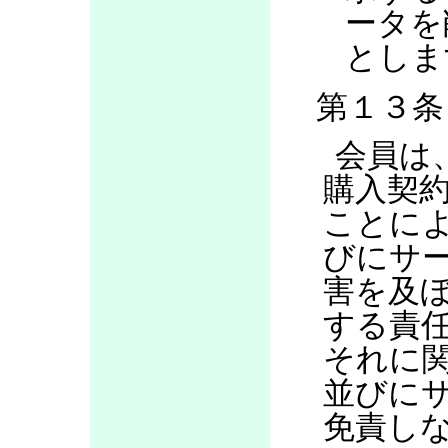
ータを
としま
第１３条
会員は
購入契
ことに
びにサ
害を及
する責
それに
並びに
免責し