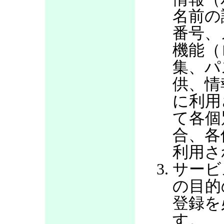
名前の
番号、
機能（
集、パ
供、情
に利用
て各個
合、各
利用さ
サービ
の目的
登録を
す。