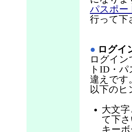
パスポー
行って下
●
ログイ
ログイン
トID・
違えです
以下のヒ
大文字
て下さい
キーボ