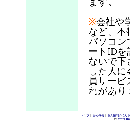
ます。
※
会社や
など、不
パソコン
ートID
ないで下
した人に
員サービ
れがあり
ヘルプ
|
会社概要
|
個人情報の取り
(c)
Vector H