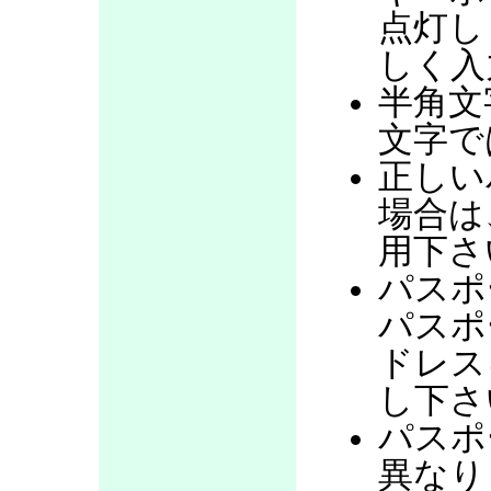
点灯し
しく入
半角文
文字で
正しい
場合は
用下さ
パスポ
パスポ
ドレス
し下さ
パスポ
異なり