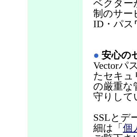
ベクター
制のサー
ID・パ
●
安心の
Vecto
たセキュ
の厳重な
守りして
SSLと
細は「
個