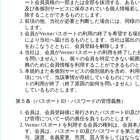
ート会員資格の一部または全部を抹消する、あるいはV
及び各個別サービスに保存されている個人情報若し
除することができるものとします。
前項の他、当社が必要と判断した場合には、同様の
します。
会員がVectorパスポートの利用の終了を希望する
により当社へ届け出るものとします。当社は届出の
をおこなうとともに、会員登録を解除します。
当社は、会員がVectorパスポートの利用を終了し
を問いません）も、個々の会員を特定できない範囲
務のために会員情報を利用することができるものと
本規約また各個別サービスの個別規約を含め、利用
項について、当該事情が存続しているものについては、
トの利用が終了（終了原因の如何を問いません）し
しているものとします。
第５条（パスポートID・パスワードの管理義務）
会員は、会員登録後に発行されたパスポートID及
び管理について一切の責任を負うものとします。
Vectorパスポートを利用する会員の権利は、会員
す。会員は、パスポートID及びパスワードを第三
与、譲渡、名義変更、売買、質入等をしてはならな