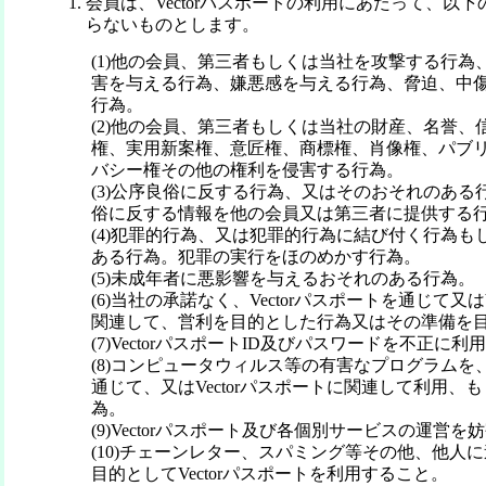
会員は、Vectorパスポートの利用にあたって、以
らないものとします。
(1)他の会員、第三者もしくは当社を攻撃する行為
害を与える行為、嫌悪感を与える行為、脅迫、中
行為。
(2)他の会員、第三者もしくは当社の財産、名誉、
権、実用新案権、意匠権、商標権、肖像権、パブ
バシー権その他の権利を侵害する行為。
(3)公序良俗に反する行為、又はそのおそれのある
俗に反する情報を他の会員又は第三者に提供する
(4)犯罪的行為、又は犯罪的行為に結び付く行為も
ある行為。犯罪の実行をほのめかす行為。
(5)未成年者に悪影響を与えるおそれのある行為。
(6)当社の承諾なく、Vectorパスポートを通じて又はV
関連して、営利を目的とした行為又はその準備を
(7)VectorパスポートID及びパスワードを不正に
(8)コンピュータウィルス等の有害なプログラムを、V
通じて、又はVectorパスポートに関連して利用、
為。
(9)Vectorパスポート及び各個別サービスの運営
(10)チェーンレター、スパミング等その他、他人
目的としてVectorパスポートを利用すること。