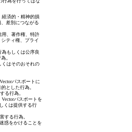
下の行為を行ってはな
、経済的・精神的損
傷、差別につながる
信用、著作権、特許
リシティ権、プライ
行為もしくは公序良
行為。
しくはそのおそれの
ectorパスポートに
目的とした行為。
利用する行為。
ectorパスポートを
もしくは提供する行
を妨害する行為。
に迷惑をかけることを