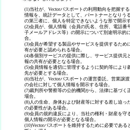
(1)当社が、Vectorパスポートの利用動向を把握
情報を、統計データとして、パートナーとなりう
の第三者に、個人を特定できないような形で開示
(2)会員が、個人情報（会員の氏名、住所、電話番
子メールアドレス等）の開示について別途明示的
合。
(3)会員が希望する製品やサービスを提供するため
有が必要と認められる場合。
(4)各個別サービスの提供に際し、サービス提供元
報の共有が必要となる場合。
(5)会員情報を適切に管理するように契約等により
先が必要とする場合。
(6)当社が、Vectorパスポートの運営委託、営業
の会社に対して個人情報を開示する場合。
(7)裁判所や警察等の公的機関から、法律に基づく
場合。
(8)人の生命、身体および財産等に対する差し迫っ
の必要性がある場合。
(9)会員の規約違反により、当社の権利・財産を守
個人情報の開示が必要となる場合。
(10)Vectorパスポートを維持するために必要で