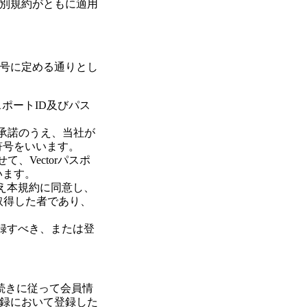
別規約がともに適用
号に定める通りとし
パスポートID及びパス
を承諾のうえ、当社が
符号をいいます。
て、Vectorパスポ
います。
うえ本規約に同意し、
取得した者であり、
登録すべき、または登
手続きに従って会員情
録において登録した