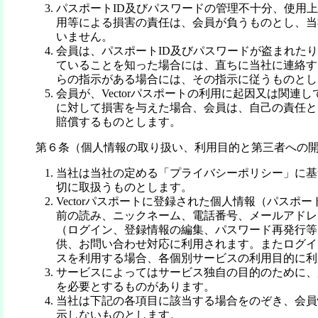
パスポートID及びパスワードの管理不十分、使用
用等による損害の責任は、会員が負うものとし、当
いません。
会員は、パスポートID及びパスワードが盗まれた
ていることを知った場合には、直ちに当社に連絡す
らの指示がある場合には、その指示に従うものとし
会員が、Vectorパスポートの利用に起因又は関連
に対して損害を与えた場合、会員は、自己の責任と
賠償するものとします。
第６条（個人情報の取り扱い、利用目的と第三者への
当社は当社の定める「プライバシーポリシー」に基
切に取扱うものとします。
Vectorパスポートに登録された個人情報（パスポー
前の読み、ニックネーム、電話番号、メールアドレ
（ログイン、登録情報の編集、パスワード再発行等
供、お問い合わせ対応に利用されます。またログイ
スを利用する場合、各個別サービスの利用目的に利
サービスによってはサービス独自の目的のために、
を必要とするものがあります。
当社は下記の各項目に該当する場合をのぞき、会員
示しないものとします。