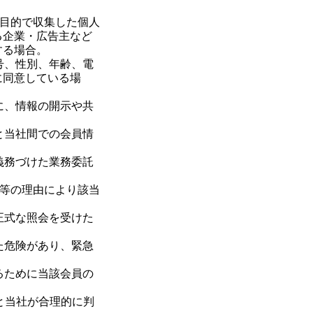
する目的で収集した個人
る企業・広告主など
する場合。
号、性別、年齢、電
に同意している場
に、情報の開示や共
と当社間での会員情
義務づけた業務委託
譲渡等の理由により該当
正式な照会を受けた
た危険があり、緊急
るために当該会員の
あると当社が合理的に判