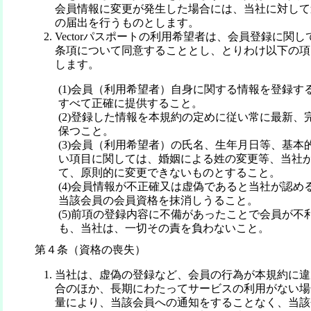
会員情報に変更が発生した場合には、当社に対して
の届出を行うものとします。
Vectorパスポートの利用希望者は、会員登録に関
条項について同意することとし、とりわけ以下の項
します。
(1)会員（利用希望者）自身に関する情報を登録す
すべて正確に提供すること。
(2)登録した情報を本規約の定めに従い常に最新、
保つこと。
(3)会員（利用希望者）の氏名、生年月日等、基本
い項目に関しては、婚姻による姓の変更等、当社
て、原則的に変更できないものとすること。
(4)会員情報が不正確又は虚偽であると当社が認め
当該会員の会員資格を抹消しうること。
(5)前項の登録内容に不備があったことで会員が不
も、当社は、一切その責を負わないこと。
第４条（資格の喪失）
当社は、虚偽の登録など、会員の行為が本規約に違
合のほか、長期にわたってサービスの利用がない場
量により、当該会員への通知をすることなく、当該会員