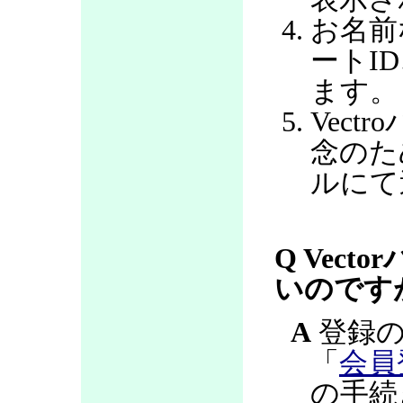
お名前
ートI
ます。
Vec
念のた
ルにて
Q Vec
いのです
A
登録の
「
会員
の手続