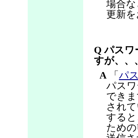
場合な
更新を
Q パス
すが、、
A
「
パ
パスワ
できま
されて
すると
ための