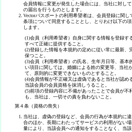
会員情報に変更が発生した場合には、当社に対して
の届出を行うものとします。
Vectorパスポートの利用希望者は、会員登録に関
条項について同意することとし、とりわけ以下の項
します。
(1)会員（利用希望者）自身に関する情報を登録す
すべて正確に提供すること。
(2)登録した情報を本規約の定めに従い常に最新、
保つこと。
(3)会員（利用希望者）の氏名、生年月日等、基本
い項目に関しては、婚姻による姓の変更等、当社
て、原則的に変更できないものとすること。
(4)会員情報が不正確又は虚偽であると当社が認め
当該会員の会員資格を抹消しうること。
(5)前項の登録内容に不備があったことで会員が不
も、当社は、一切その責を負わないこと。
第４条（資格の喪失）
当社は、虚偽の登録など、会員の行為が本規約に違
合のほか、長期にわたってサービスの利用がない場
量により、当該会員への通知をすることなく、当該会員