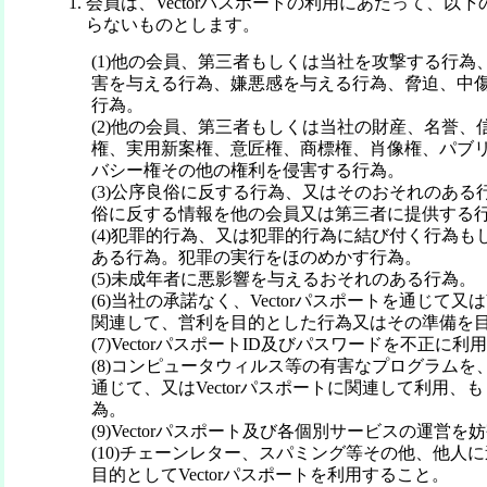
会員は、Vectorパスポートの利用にあたって、以
らないものとします。
(1)他の会員、第三者もしくは当社を攻撃する行為
害を与える行為、嫌悪感を与える行為、脅迫、中
行為。
(2)他の会員、第三者もしくは当社の財産、名誉、
権、実用新案権、意匠権、商標権、肖像権、パブ
バシー権その他の権利を侵害する行為。
(3)公序良俗に反する行為、又はそのおそれのある
俗に反する情報を他の会員又は第三者に提供する
(4)犯罪的行為、又は犯罪的行為に結び付く行為も
ある行為。犯罪の実行をほのめかす行為。
(5)未成年者に悪影響を与えるおそれのある行為。
(6)当社の承諾なく、Vectorパスポートを通じて又はV
関連して、営利を目的とした行為又はその準備を
(7)VectorパスポートID及びパスワードを不正に
(8)コンピュータウィルス等の有害なプログラムを、V
通じて、又はVectorパスポートに関連して利用、
為。
(9)Vectorパスポート及び各個別サービスの運営
(10)チェーンレター、スパミング等その他、他人
目的としてVectorパスポートを利用すること。