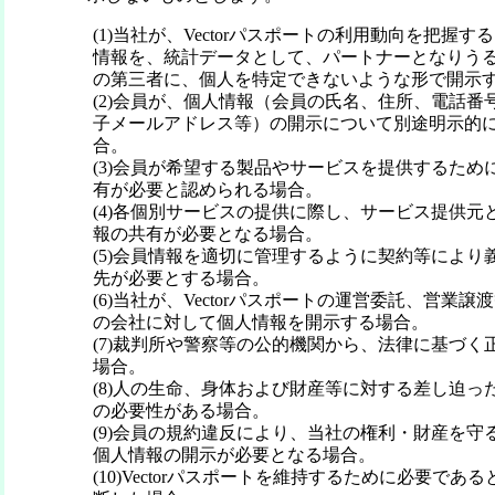
(1)当社が、Vectorパスポートの利用動向を把握
情報を、統計データとして、パートナーとなりう
の第三者に、個人を特定できないような形で開示
(2)会員が、個人情報（会員の氏名、住所、電話番
子メールアドレス等）の開示について別途明示的
合。
(3)会員が希望する製品やサービスを提供するため
有が必要と認められる場合。
(4)各個別サービスの提供に際し、サービス提供元
報の共有が必要となる場合。
(5)会員情報を適切に管理するように契約等により
先が必要とする場合。
(6)当社が、Vectorパスポートの運営委託、営業
の会社に対して個人情報を開示する場合。
(7)裁判所や警察等の公的機関から、法律に基づく
場合。
(8)人の生命、身体および財産等に対する差し迫っ
の必要性がある場合。
(9)会員の規約違反により、当社の権利・財産を守
個人情報の開示が必要となる場合。
(10)Vectorパスポートを維持するために必要で