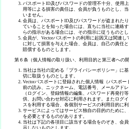
パスポートID及びパスワードの管理不十分、使用
用等による損害の責任は、会員が負うものとし、当
いません。
会員は、パスポートID及びパスワードが盗まれた
ていることを知った場合には、直ちに当社に連絡す
らの指示がある場合には、その指示に従うものとし
会員が、Vectorパスポートの利用に起因又は関連
に対して損害を与えた場合、会員は、自己の責任と
賠償するものとします。
第６条（個人情報の取り扱い、利用目的と第三者への
当社は当社の定める「プライバシーポリシー」に基
切に取扱うものとします。
Vectorパスポートに登録された個人情報（パスポー
前の読み、ニックネーム、電話番号、メールアドレ
（ログイン、登録情報の編集、パスワード再発行等
供、お問い合わせ対応に利用されます。またログイ
スを利用する場合、各個別サービスの利用目的に利
サービスによってはサービス独自の目的のために、
を必要とするものがあります。
当社は下記の各項目に該当する場合をのぞき、会員
示しないものとします。