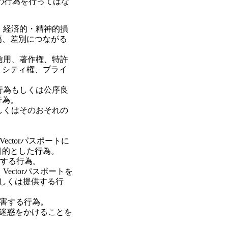
下の行為を行ってはな
、経済的・精神的損
傷、差別につながる
信用、著作権、特許
リシティ権、プライ
行為もしくは公序良
行為。
しくはそのおそれの
ectorパスポートに
目的とした行為。
利用する行為。
ectorパスポートを
もしくは提供する行
を妨害する行為。
に迷惑をかけることを