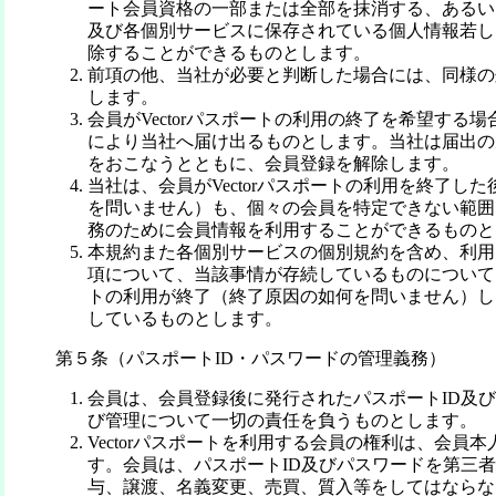
ート会員資格の一部または全部を抹消する、あるいはV
及び各個別サービスに保存されている個人情報若し
除することができるものとします。
前項の他、当社が必要と判断した場合には、同様の
します。
会員がVectorパスポートの利用の終了を希望する
により当社へ届け出るものとします。当社は届出の
をおこなうとともに、会員登録を解除します。
当社は、会員がVectorパスポートの利用を終了し
を問いません）も、個々の会員を特定できない範囲
務のために会員情報を利用することができるものと
本規約また各個別サービスの個別規約を含め、利用
項について、当該事情が存続しているものについては、
トの利用が終了（終了原因の如何を問いません）し
しているものとします。
第５条（パスポートID・パスワードの管理義務）
会員は、会員登録後に発行されたパスポートID及
び管理について一切の責任を負うものとします。
Vectorパスポートを利用する会員の権利は、会員
す。会員は、パスポートID及びパスワードを第三
与、譲渡、名義変更、売買、質入等をしてはならな