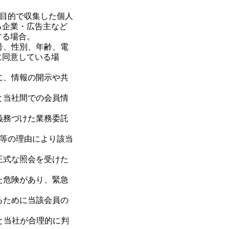
する目的で収集した個人
る企業・広告主など
する場合。
号、性別、年齢、電
に同意している場
に、情報の開示や共
と当社間での会員情
義務づけた業務委託
譲渡等の理由により該当
正式な照会を受けた
た危険があり、緊急
るために当該会員の
あると当社が合理的に判