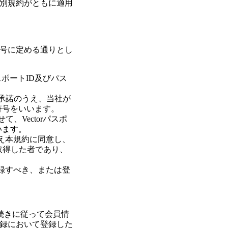
別規約がともに適用
号に定める通りとし
パスポートID及びパス
を承諾のうえ、当社が
符号をいいます。
て、Vectorパスポ
います。
うえ本規約に同意し、
取得した者であり、
登録すべき、または登
手続きに従って会員情
録において登録した