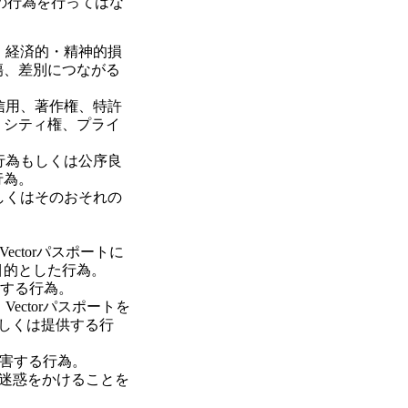
下の行為を行ってはな
、経済的・精神的損
傷、差別につながる
信用、著作権、特許
リシティ権、プライ
行為もしくは公序良
行為。
しくはそのおそれの
ectorパスポートに
目的とした行為。
利用する行為。
ectorパスポートを
もしくは提供する行
を妨害する行為。
に迷惑をかけることを