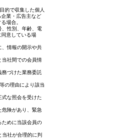
する目的で収集した個人
る企業・広告主など
する場合。
号、性別、年齢、電
に同意している場
に、情報の開示や共
と当社間での会員情
義務づけた業務委託
譲渡等の理由により該当
正式な照会を受けた
た危険があり、緊急
るために当該会員の
あると当社が合理的に判