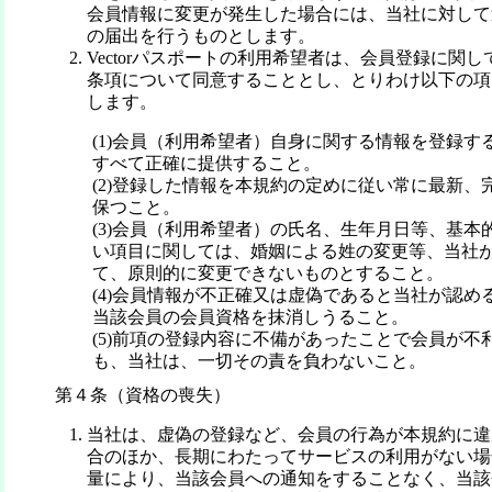
会員情報に変更が発生した場合には、当社に対して
の届出を行うものとします。
Vectorパスポートの利用希望者は、会員登録に関
条項について同意することとし、とりわけ以下の項
します。
(1)会員（利用希望者）自身に関する情報を登録す
すべて正確に提供すること。
(2)登録した情報を本規約の定めに従い常に最新、
保つこと。
(3)会員（利用希望者）の氏名、生年月日等、基本
い項目に関しては、婚姻による姓の変更等、当社
て、原則的に変更できないものとすること。
(4)会員情報が不正確又は虚偽であると当社が認め
当該会員の会員資格を抹消しうること。
(5)前項の登録内容に不備があったことで会員が不
も、当社は、一切その責を負わないこと。
第４条（資格の喪失）
当社は、虚偽の登録など、会員の行為が本規約に違
合のほか、長期にわたってサービスの利用がない場
量により、当該会員への通知をすることなく、当該会員