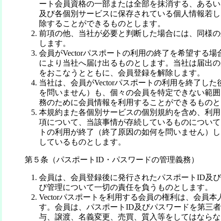
ート会員資格の一部または全部を抹消する、あるいはV
及び各個別サービスに保存されている個人情報若し
除することができるものとします。
前項の他、当社が必要と判断した場合には、同様の
します。
会員がVectorパスポートの利用の終了を希望する
により当社へ届け出るものとします。当社は届出の
をおこなうとともに、会員登録を解除します。
当社は、会員がVectorパスポートの利用を終了し
を問いません）も、個々の会員を特定できない範囲
務のために会員情報を利用することができるものと
本規約また各個別サービスの個別規約を含め、利用
項について、当該事情が存続しているものについては、
トの利用が終了（終了原因の如何を問いません）し
しているものとします。
第５条（パスポートID・パスワードの管理義務）
会員は、会員登録後に発行されたパスポートID及
び管理について一切の責任を負うものとします。
Vectorパスポートを利用する会員の権利は、会員
す。会員は、パスポートID及びパスワードを第三
与、譲渡、名義変更、売買、質入等をしてはならな