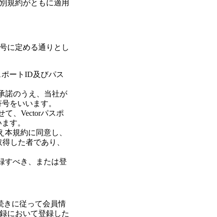
別規約がともに適用
号に定める通りとし
パスポートID及びパス
を承諾のうえ、当社が
符号をいいます。
て、Vectorパスポ
います。
うえ本規約に同意し、
取得した者であり、
登録すべき、または登
手続きに従って会員情
録において登録した