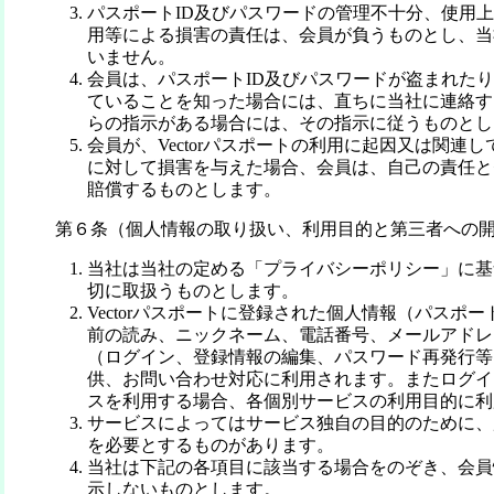
パスポートID及びパスワードの管理不十分、使用
用等による損害の責任は、会員が負うものとし、当
いません。
会員は、パスポートID及びパスワードが盗まれた
ていることを知った場合には、直ちに当社に連絡す
らの指示がある場合には、その指示に従うものとし
会員が、Vectorパスポートの利用に起因又は関連
に対して損害を与えた場合、会員は、自己の責任と
賠償するものとします。
第６条（個人情報の取り扱い、利用目的と第三者への
当社は当社の定める「プライバシーポリシー」に基
切に取扱うものとします。
Vectorパスポートに登録された個人情報（パスポー
前の読み、ニックネーム、電話番号、メールアドレ
（ログイン、登録情報の編集、パスワード再発行等
供、お問い合わせ対応に利用されます。またログイ
スを利用する場合、各個別サービスの利用目的に利
サービスによってはサービス独自の目的のために、
を必要とするものがあります。
当社は下記の各項目に該当する場合をのぞき、会員
示しないものとします。