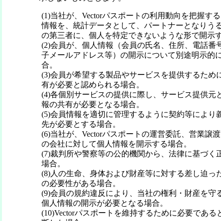
(1)当社が、Vectorパスポートの利用動向を把握
情報を、統計データとして、パートナーとなりう
の第三者に、個人を特定できないような形で開示
(2)会員が、個人情報（会員の氏名、住所、電話番
子メールアドレス等）の開示について別途明示的
合。
(3)会員が希望する製品やサービスを提供するため
有が必要と認められる場合。
(4)各個別サービスの提供に際し、サービス提供元
報の共有が必要となる場合。
(5)会員情報を適切に管理するように契約等により
先が必要とする場合。
(6)当社が、Vectorパスポートの運営委託、営業
の会社に対して個人情報を開示する場合。
(7)裁判所や警察等の公的機関から、法律に基づく
場合。
(8)人の生命、身体および財産等に対する差し迫っ
の必要性がある場合。
(9)会員の規約違反により、当社の権利・財産を守
個人情報の開示が必要となる場合。
(10)Vectorパスポートを維持するために必要で