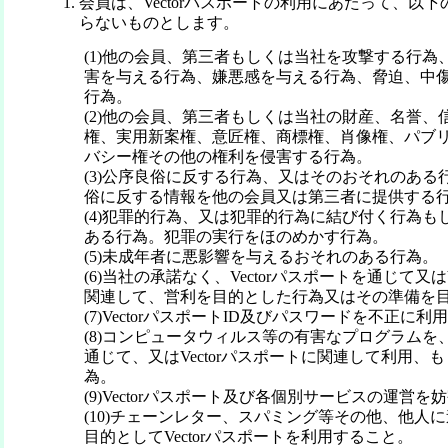
会員は、Vectorパスポートの利用にあたって、以
らないものとします。
(1)他の会員、第三者もしくは当社を攻撃する行為
害を与える行為、嫌悪感を与える行為、脅迫、中
行為。
(2)他の会員、第三者もしくは当社の財産、名誉、
権、実用新案権、意匠権、商標権、肖像権、パブ
バシー権その他の権利を侵害する行為。
(3)公序良俗に反する行為、又はそのおそれのある
俗に反する情報を他の会員又は第三者に提供する
(4)犯罪的行為、又は犯罪的行為に結び付く行為も
ある行為。犯罪の実行をほのめかす行為。
(5)未成年者に悪影響を与えるおそれのある行為。
(6)当社の承諾なく、Vectorパスポートを通じて又はV
関連して、営利を目的とした行為又はその準備を
(7)VectorパスポートID及びパスワードを不正に
(8)コンピュータウィルス等の有害なプログラムを、V
通じて、又はVectorパスポートに関連して利用、
為。
(9)Vectorパスポート及び各個別サービスの運営
(10)チェーンレター、スパミング等その他、他人
目的としてVectorパスポートを利用すること。