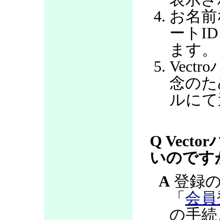
お名前
ートI
ます。
Vec
念のた
ルにて
Q Vec
いのです
A
登録の
「
会員
の手続