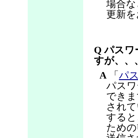
場合な
更新を
Q パス
すが、、
A
「
パ
パスワ
できま
されて
すると
ための