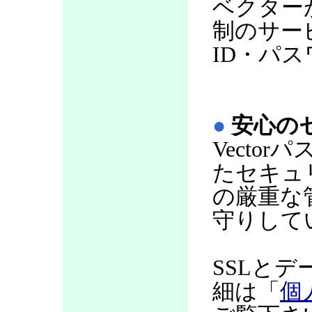
ベクター
制のサー
ID・パ
●
安心の
Vecto
たセキュ
の厳重な
守りして
SSLと
細は「
個