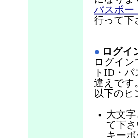
パスポー
行って下
●
ログイ
ログイン
トID・
違えです
以下のヒ
大文字
て下さい
キーボ