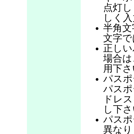
点灯し
しく入
半角文
文字で
正しい
場合は
用下さ
パスポ
パスポ
ドレス
し下さ
パスポ
異なり