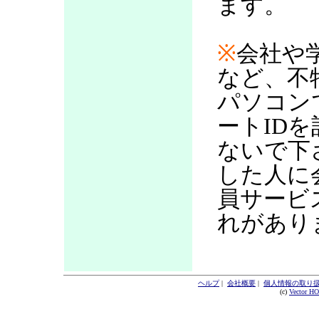
ます。
※
会社や
など、不
パソコン
ートID
ないで下
した人に
員サービ
れがあり
ヘルプ
|
会社概要
|
個人情報の取り
(c)
Vector H