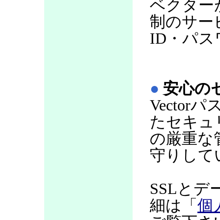
ベクター
制のサー
ID・パ
●
安心の
Vecto
たセキュ
の厳重な
守りして
SSLと
細は「
個