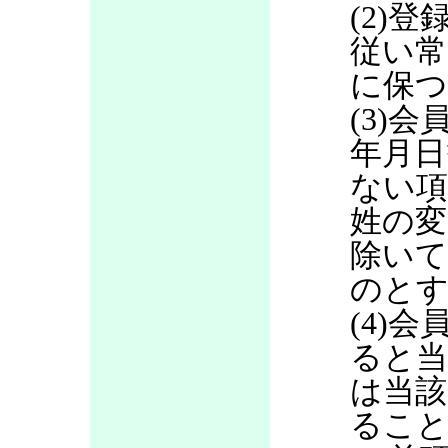
(2)
従い常
に保つ
(3)
年月日
ない項
姓の変
除いて
のと
(4)
ると当
は当該
るこ