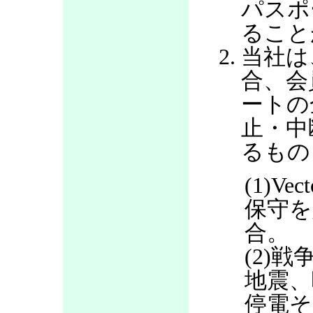
パスポ
ること
当社は
合、会
ートの
止・中
るもの
(1)V
保守を
合。
(2)
地震、
停電そ