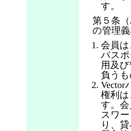
す。
第５条（
の管理義
会員は
パスポ
用及び
負うも
Vec
権利は
す。会
スワー
り、貸