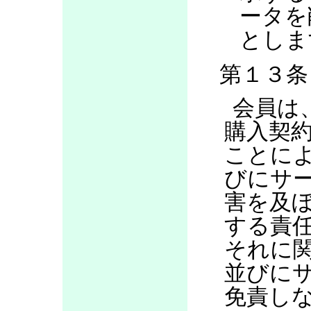
ータを
としま
第１３条
会員は
購入契
ことに
びにサ
害を及
する責
それに
並びに
免責し