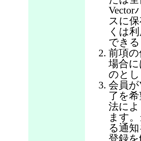
Vec
スに保
くは利
できる
前項の
場合に
のとし
会員が
了を希
法によ
ます。
る通知
登録を