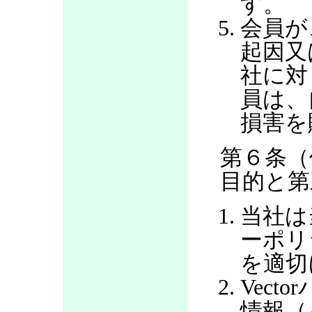
す。
会員が
起因又
社に対
員は、
損害を
第６条（
目的と第
当社は
ーポリ
を適切
Vec
情報（