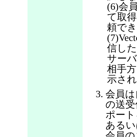
(6)会
て取得
頼で
(7)V
信した
サー
相手方
示さ
会員は
の送受
ポート
あるい
会員の