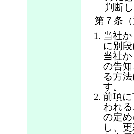
判断し
第７条（
当社か
に別段
当社か
の告知
る方法
す。
前項に
われる
の定め
し、更