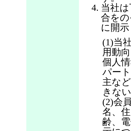
当社は
合をの
に開示
(1)当
用動向
個人情
パート
主など
きない
(2)
名、住
齢、電