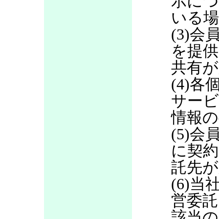
示につ
いる場
(3)
を提供
共有が
(4)
サービ
情報の
(5)
に契約
託先が
(6)当
営委託
該当の