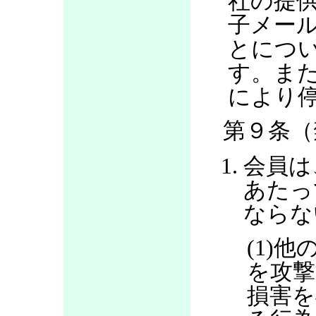
社の提
子メー
とにつ
す。ま
により
第９条（
会員は
あたっ
ならな
(1)
を攻撃
損害を