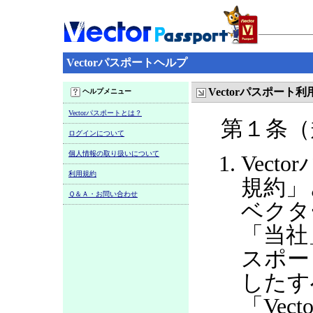
Vectorパスポートヘルプ
Vectorパスポート
ヘルプメニュー
Vectorパスポートとは？
第１条（
ログインについて
個人情報の取り扱いについて
Vect
利用規約
規約」
Ｑ＆Ａ・お問い合わせ
ベクタ
「当社
スポー
したす
「Ve