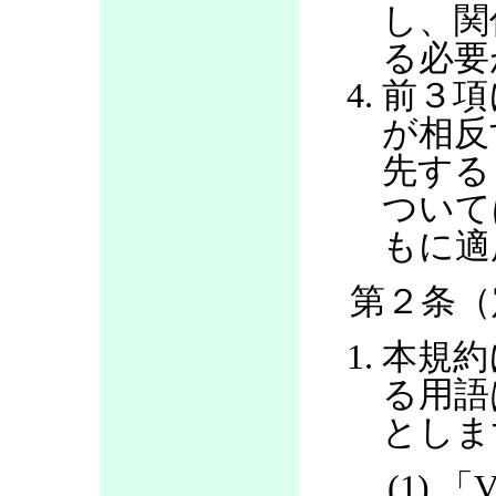
し、関
る必要
前３項
が相反
先する
ついて
もに適
第２条（
本規約
る用語
としま
(1) 