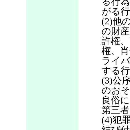
る行為
がる行
(2)
の財産
許権、
権、肖
ライバ
する行
(3)
のお
良俗に
第三者
(4)
結び