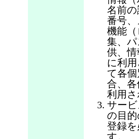
名前の
番号、
機能（
集、パ
供、情
に利用
て各個
合、各
利用さ
サービ
の目的
登録を
す。