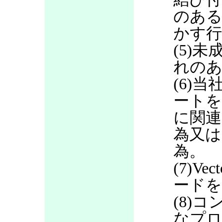
のある
かす行
(5)
れのあ
(6)当
ートを
に関連
為又は
為。
(7)V
ードを
(8)
なプロ