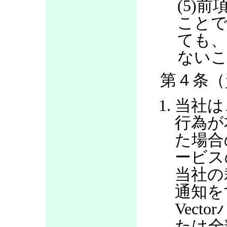
(5)
ことで
ても、
ない
第４条（
当社は
行為が
た場合
ービス
当社の
通知を
Vec
たは全