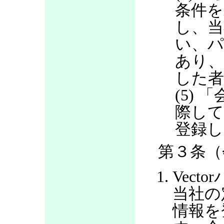
条件を
し、当
い、パ
あり
した
(5)
際して
登録し
第３条（
Vec
当社の
情報を