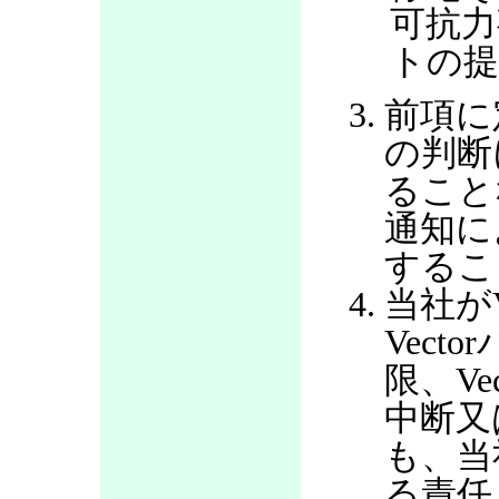
可抗力
トの提
前項に
の判断
ること
通知に
するこ
当社が
Vec
限、V
中断又
も、当
る責任