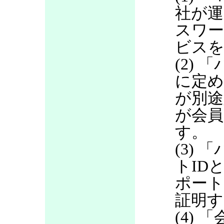
社が運
スワ
ビス
(2)
に定め
が別途
が会員
す。
(3)
トID
ポート
証明す
(4)