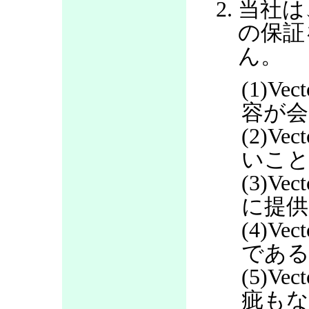
当社は
の保証
ん。
(1)V
容が会
(2)V
いこ
(3)V
に提
(4)V
であ
(5)V
疵も