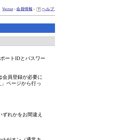
Vector
-
会員情報
-
ヘルプ
スポートIDとパスワー
は会員登録が必要に
き
」ページから行っ
いずれかをお間違え
ockがオン（通常キ