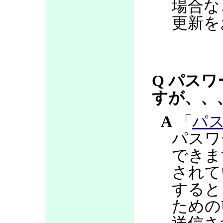
場合な
更新を
Q パス
すが、、
A
「
パ
パスワ
できま
されて
すると
ための