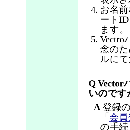
お名前
ートI
ます。
Vec
念のた
ルにて
Q Vec
いのです
A
登録の
「
会員
の手続