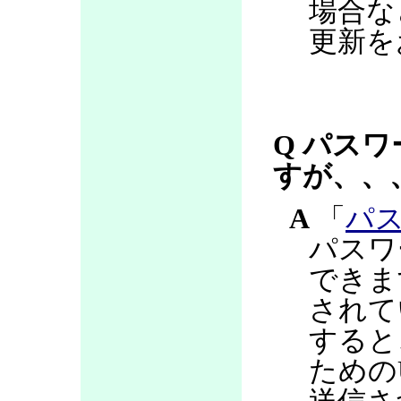
場合な
更新を
Q パス
すが、、
A
「
パ
パスワ
できま
されて
すると
ための