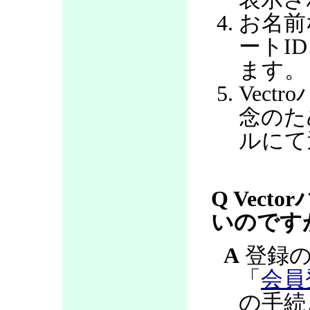
お名前
ートI
ます。
Vec
念のた
ルにて
Q Vec
いのです
A
登録の
「
会員
の手続