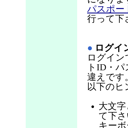
パスポー
行って下
●
ログイ
ログイン
トID・
違えです
以下のヒ
大文字
て下さい
キーボ