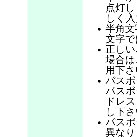
点灯し
しく入
半角文
文字で
正しい
場合は
用下さ
パスポ
パスポ
ドレス
し下さ
パスポ
異なり