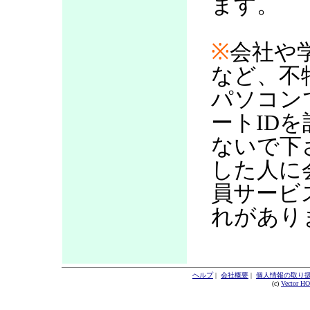
ます。
※
会社や
など、不
パソコン
ートID
ないで下
した人に
員サービ
れがあり
ヘルプ
|
会社概要
|
個人情報の取り
(c)
Vector H