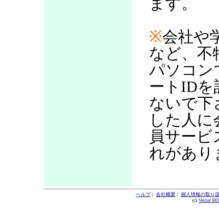
ます。
※
会社や
など、不
パソコン
ートID
ないで下
した人に
員サービ
れがあり
ヘルプ
|
会社概要
|
個人情報の取り
(c)
Vector H