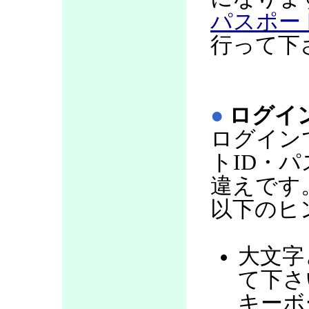
パスポー
行って下
●
ログイ
ログイン
トID・
違えです
以下のヒ
大文字
て下さい
キーボ