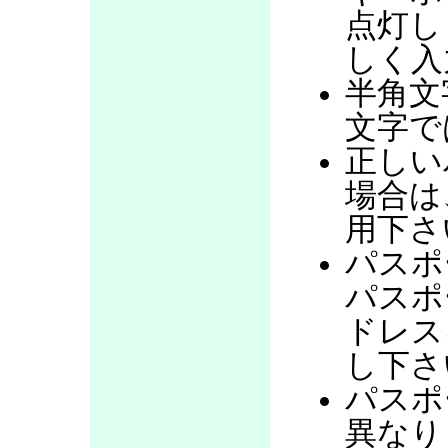
点灯し
しく入
半角文
文字で
正しい
場合は
用下さ
パスポ
パスポ
ドレス
し下さ
パスポ
異なり