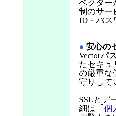
ベクター
制のサー
ID・パ
●
安心の
Vecto
たセキュ
の厳重な
守りして
SSLと
細は「
個