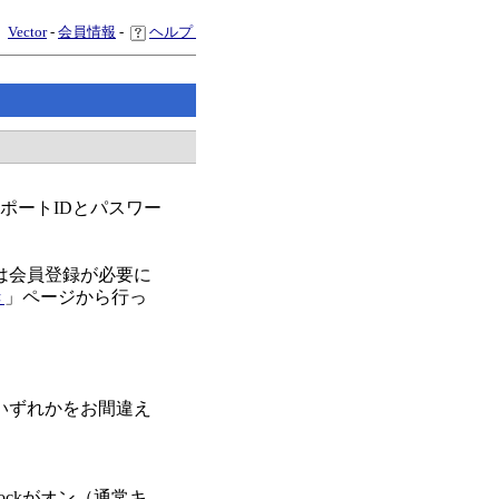
Vector
-
会員情報
-
ヘルプ
スポートIDとパスワー
は会員登録が必要に
き
」ページから行っ
いずれかをお間違え
ockがオン（通常キ