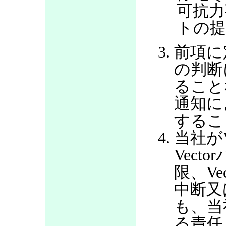
可抗力
トの提
前項に
の判断
ること
通知に
するこ
当社が
Vec
限、V
中断又
も、当
る責任