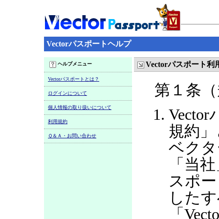
Vectorパスポートヘルプ
Vectorパスポート
ヘルプメニュー
Vectorパスポートとは？
第１条（
ログインについて
個人情報の取り扱いについて
Vect
利用規約
規約」
Ｑ＆Ａ・お問い合わせ
ベクタ
「当社
スポー
したす
「Ve