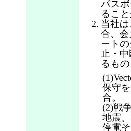
パスポ
ること
当社は
合、会
ートの
止・中
るもの
(1)V
保守を
合。
(2)
地震、
停電そ