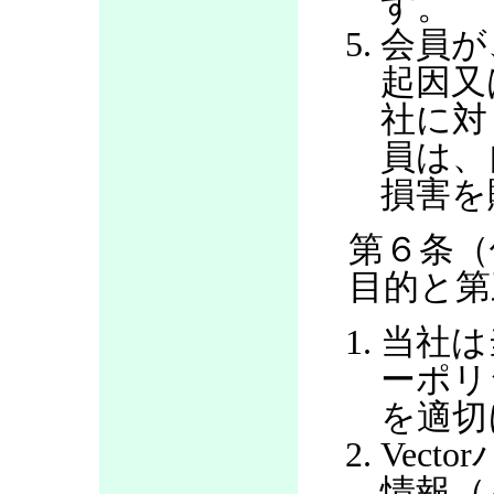
す。
会員が
起因又
社に対
員は、
損害を
第６条（
目的と第
当社は
ーポリ
を適切
Vec
情報（