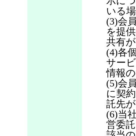
示につ
いる場
(3)
を提供
共有が
(4)
サービ
情報の
(5)
に契約
託先が
(6)当
営委託
該当の