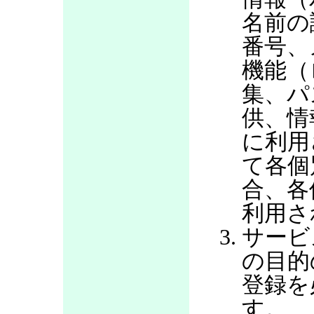
名前の
番号、
機能（
集、パ
供、情
に利用
て各個
合、各
利用さ
サービ
の目的
登録を
す。