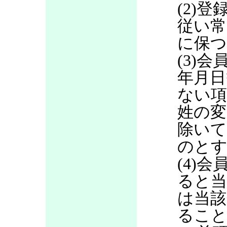
(2)
従い常
に保つ
(3)
年月日
ない項
姓の変
除いて
のと
(4)
ると当
は当該
るこ