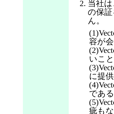
当社は
の保証
ん。
(1)V
容が会
(2)V
いこ
(3)V
に提
(4)V
であ
(5)V
疵も