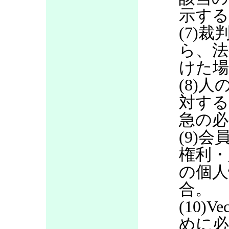
示する
(7)
ら、法
けた場
(8)
対する
急の必
(9)
権利・
の個人
合。
(10)
めに必