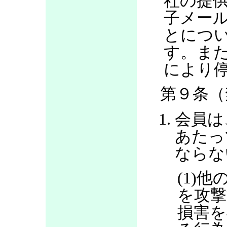
社の提
子メー
とにつ
す。ま
により
第９条（
会員は
あたっ
ならな
(1)
を攻撃
損害を