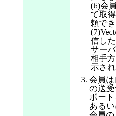
(6)会
て取得
頼で
(7)V
信した
サー
相手方
示さ
会員は
の送受
ポート
あるい
会員の