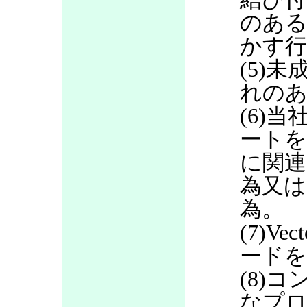
のある
かす行
(5)
れのあ
(6)当
ートを
に関連
為又は
為。
(7)V
ードを
(8)
なプロ