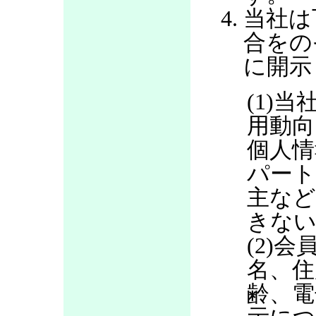
当社は
合をの
に開示
(1)当
用動向
個人情
パート
主など
きない
(2)
名、住
齢、電