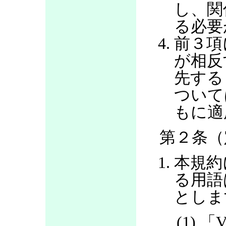
し、関
る必要
前３項
が相反
先する
ついて
もに適
第２条（
本規約
る用語
としま
(1) 