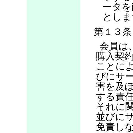
ータを
としま
第１３条
会員は
購入契
ことに
びにサ
害を及
する責
それに
並びに
免責し