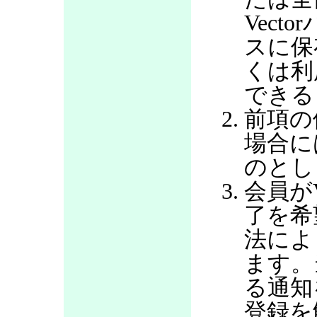
Vec
スに保
くは利
できる
前項の
場合に
のとし
会員が
了を希
法によ
ます。
る通知
登録を