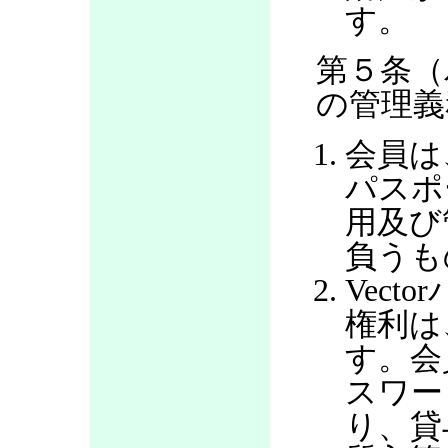
す。
第５条（
の管理義
会員は
パスポ
用及び
負うも
Vec
権利は
す。会
スワー
り、貸