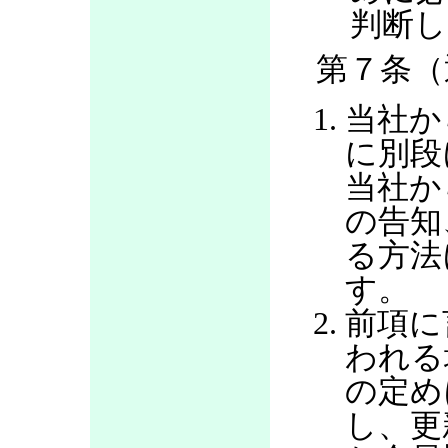
判断し
第７条（
当社か
に別段
当社か
の告知
る方法
す。
前項に
われる
の定め
し、更