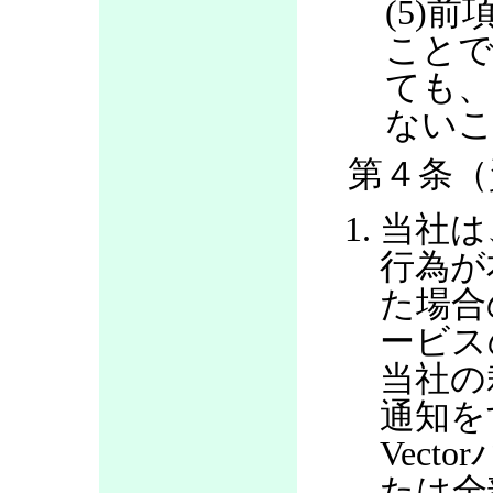
(5)
ことで
ても、
ない
第４条（
当社は
行為が
た場合
ービス
当社の
通知を
Vec
たは全