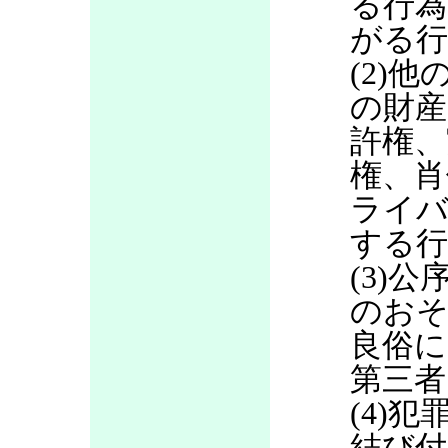
る行為
がる行
(2)
の財産
許権、
権、肖
ライバ
する行
(3)
のお
良俗に
第三者
(4)
結び