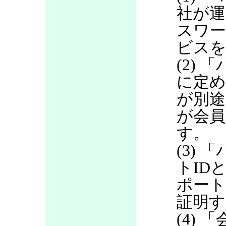
社が運
スワ
ビス
(2)
に定め
が別途
が会員
す。
(3)
トID
ポート
証明す
(4)