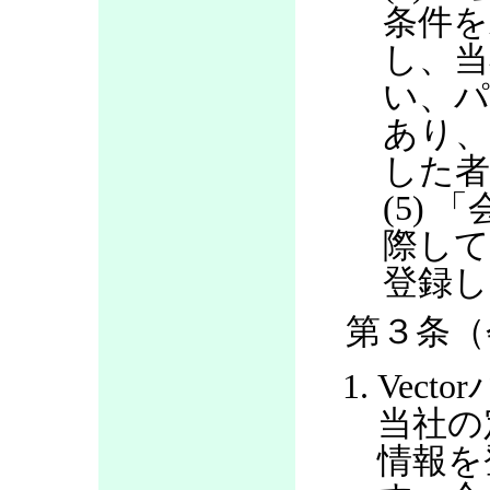
条件を
し、当
い、パ
あり
した
(5)
際して
登録し
第３条（
Vec
当社の
情報を