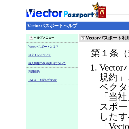
Vectorパスポートヘルプ
Vectorパスポート
ヘルプメニュー
Vectorパスポートとは？
第１条（
ログインについて
個人情報の取り扱いについて
Vect
利用規約
規約」
Ｑ＆Ａ・お問い合わせ
ベクタ
「当社
スポー
したす
「Ve