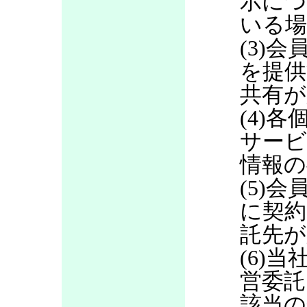
示につ
いる場
(3)
を提供
共有が
(4)
サービ
情報の
(5)
に契約
託先が
(6)当
営委託
該当の