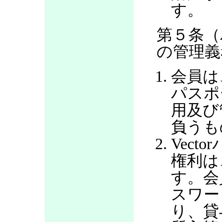
す。
第５条（
の管理義
会員は
パスポ
用及び
負うも
Vec
権利は
す。会
スワー
り、貸