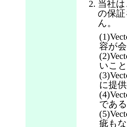
当社は
の保証
ん。
(1)V
容が会
(2)V
いこ
(3)V
に提
(4)V
であ
(5)V
疵も