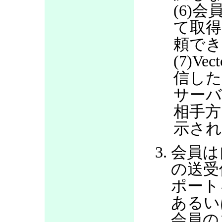
(6)会
て取得
頼で
(7)V
信した
サー
相手方
示さ
会員は
の送受
ポート
あるい
会員の