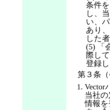
条件を
し、当
い、パ
あり
した
(5)
際して
登録し
第３条（
Vec
当社の
情報を