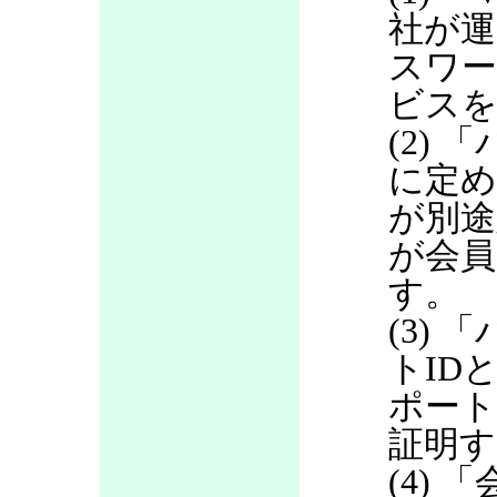
社が運
スワ
ビス
(2)
に定め
が別途
が会員
す。
(3)
トID
ポート
証明す
(4)