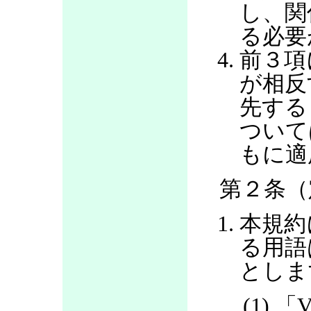
し、関
る必要
前３項
が相反
先する
ついて
もに適
第２条（
本規約
る用語
としま
(1) 