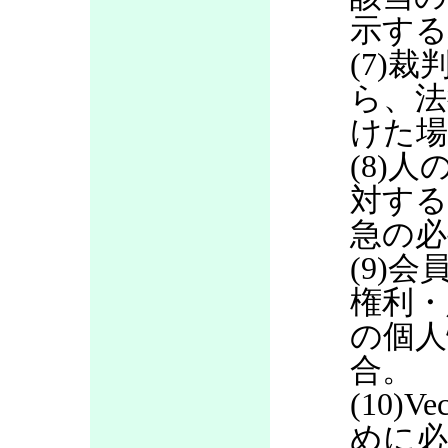
示する
(7)
ら、法
けた場
(8)
対する
急の必
(9)
権利・
の個人
合。
(10)
めに必