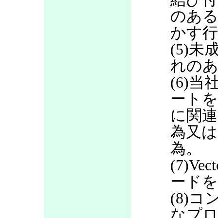
のある
かす行
(5)
れのあ
(6)当
ートを
に関連
為又は
為。
(7)V
ードを
(8)
なプロ