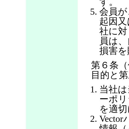
す。
会員が
起因又
社に対
員は、
損害を
第６条（
目的と第
当社は
ーポリ
を適切
Vec
情報（