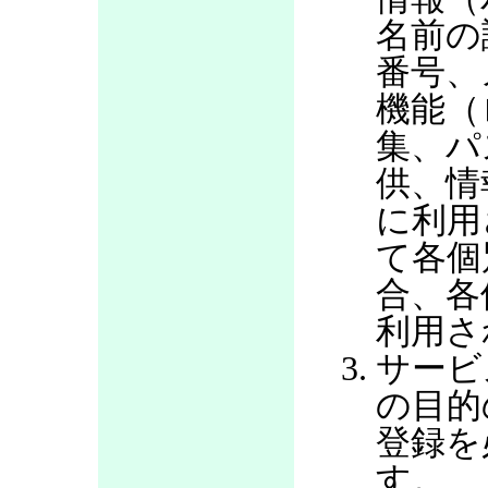
名前の
番号、
機能（
集、パ
供、情
に利用
て各個
合、各
利用さ
サービ
の目的
登録を
す。