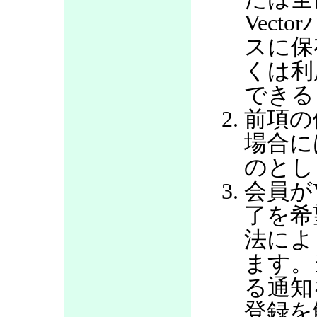
Vec
スに保
くは利
できる
前項の
場合に
のとし
会員が
了を希
法によ
ます。
る通知
登録を