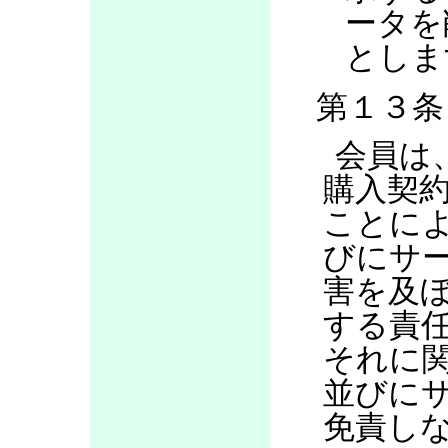
ータを
としま
第１３条
会員は
購入契
ことに
びにサ
害を及
する責
それに
並びに
免責し