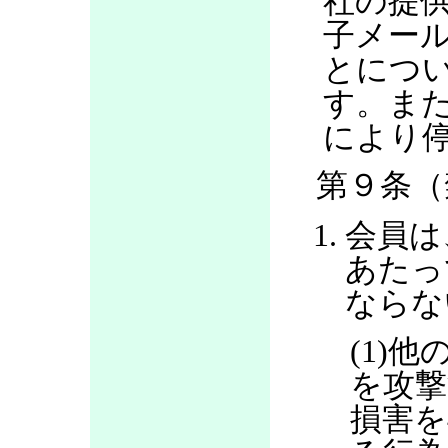
社の提
子メー
とにつ
す。ま
により
第９条（
会員は
あたっ
ならな
(1)
を攻撃
損害を