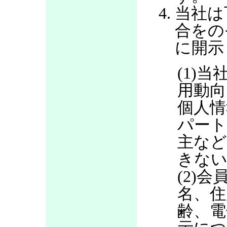
当社は
合をの
に開示
(1)当
用動向
個人情
パート
主など
きない
(2)
名、住
齢、電