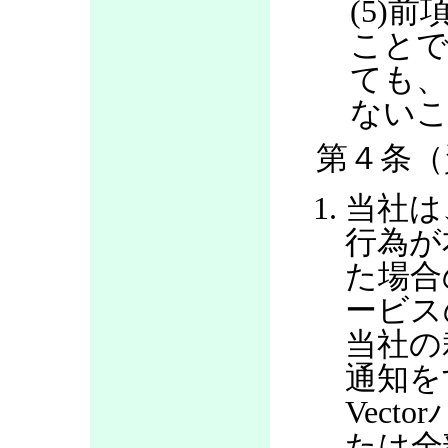
(5)
ことで
ても、
ない
第４条（
当社は
行為が
た場合
ービス
当社の
通知を
Vec
たは全