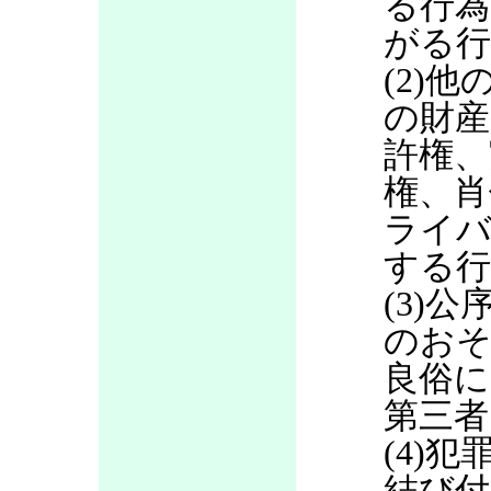
る行為
がる行
(2)
の財産
許権、
権、肖
ライバ
する行
(3)
のお
良俗に
第三者
(4)
結び