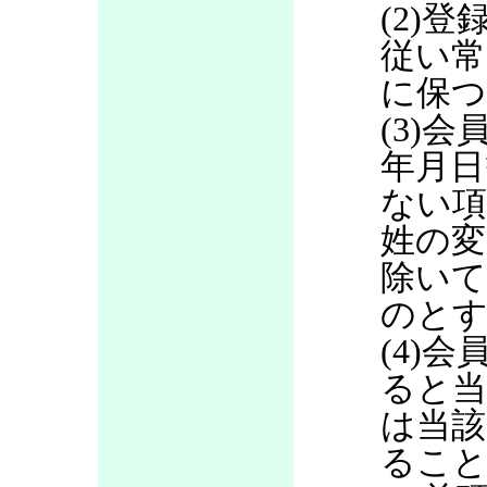
(2)
従い常
に保つ
(3)
年月日
ない項
姓の変
除いて
のと
(4)
ると当
は当該
るこ