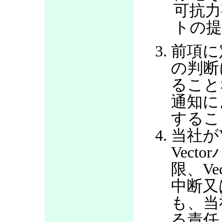
可抗力
トの提
前項に
の判断
ること
通知に
するこ
当社が
Vec
限、V
中断又
も、当
る責任