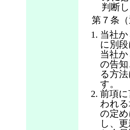
判断し
第７条（
当社か
に別段
当社か
の告知
る方法
す。
前項に
われる
の定め
し、更