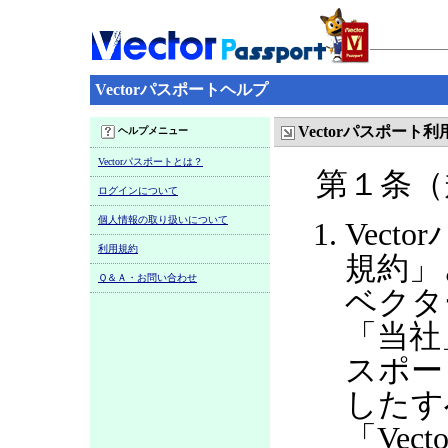
Vectorパスポートヘルプ
Vectorパスポート
ヘルプメニュー
Vectorパスポートとは？
第１条（
ログインについて
個人情報の取り扱いについて
Vect
利用規約
規約」
Ｑ＆Ａ・お問い合わせ
ベクタ
「当社
スポー
したす
「Ve