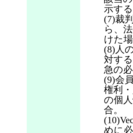
示する
(7)
ら、法
けた場
(8)
対する
急の必
(9)
権利・
の個人
合。
(10)
めに必