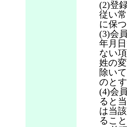
(2)
従い常
に保つ
(3)
年月日
ない項
姓の変
除いて
のと
(4)
ると当
は当該
るこ