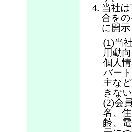
当社は
合をの
に開示
(1)当
用動向
個人情
パート
主など
きない
(2)
名、住
齢、電