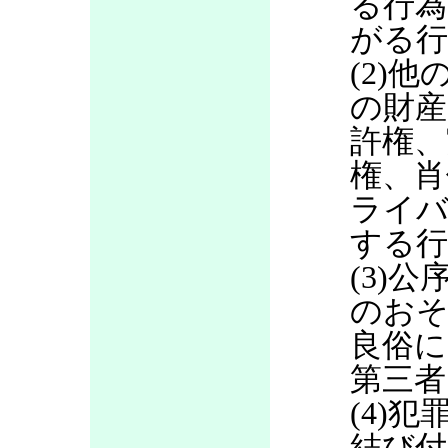
る行為
がる行
(2)
の財産
許権、
権、肖
ライバ
する行
(3)
のお
良俗に
第三者
(4)
結び