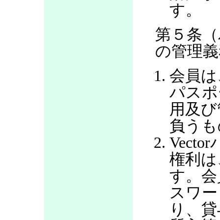
す。
第５条（
の管理義
会員は
パスポ
用及び
負うも
Vec
権利は
す。会
スワー
り、貸