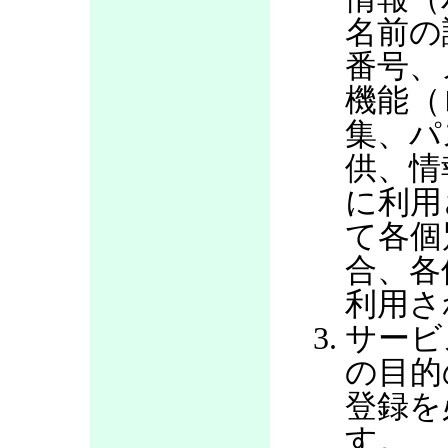
名前の
番号、
機能（
集、パ
供、情
に利用
て各個
合、各
利用さ
サービ
の目的
登録を
す。