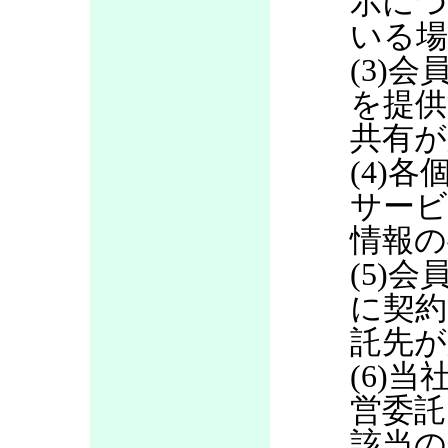
示につ
いる場
(3)
を提供
共有が
(4)
サービ
情報の
(5)
に契約
託先が
(6)当
営委託
該当の