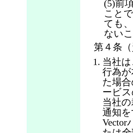
(5)
ことで
ても、
ない
第４条（
当社は
行為が
た場合
ービス
当社の
通知を
Vec
たは全