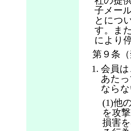
社の提
子メー
とにつ
す。ま
により
第９条（
会員は
あたっ
ならな
(1)
を攻撃
損害を