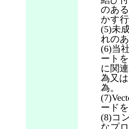
のある
かす行
(5)
れのあ
(6)当
ートを
に関連
為又は
為。
(7)V
ードを
(8)
なプロ