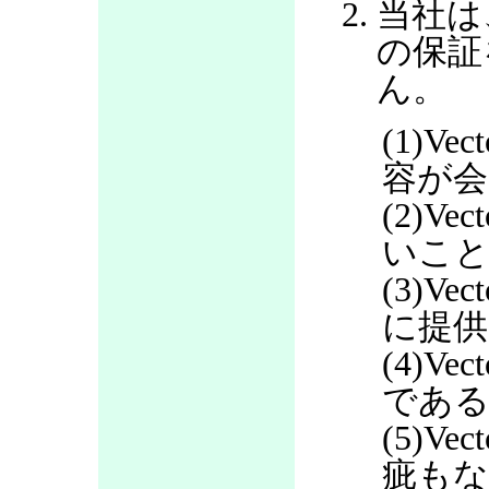
当社は
の保証
ん。
(1)V
容が会
(2)V
いこ
(3)V
に提
(4)V
であ
(5)V
疵も