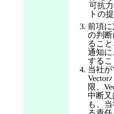
可抗力
トの提
前項に
の判断
ること
通知に
するこ
当社が
Vec
限、V
中断又
も、当
る責任