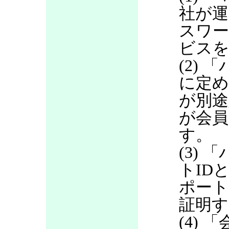
社が運
スワ
ビス
(2)
に定め
が別途
が会員
す。
(3)
トID
ポート
証明す
(4)