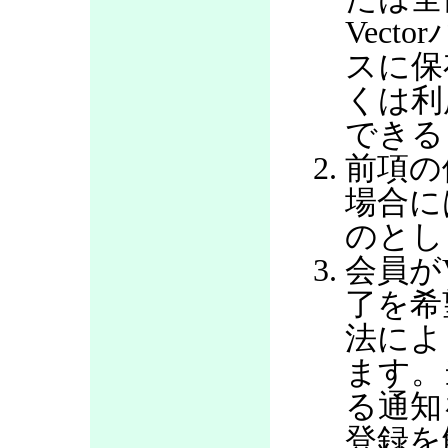
Vec
スに保
くは利
できる
前項の
場合に
のとし
会員が
了を希
法によ
ます。
る通知
登録を