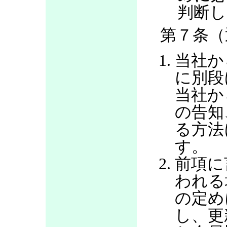
判断し
第７条（
当社か
に別段
当社か
の告知
る方法
す。
前項に
われる
の定め
し、更