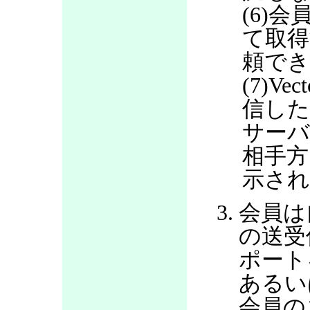
(6)会
て取得
頼で
(7)V
信した
サー
相手方
示さ
会員は
の送受
ポート
あるい
会員の