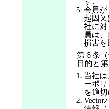
す。
会員が
起因又
社に対
員は、
損害を
第６条（
目的と第
当社は
ーポリ
を適切
Vec
情報（