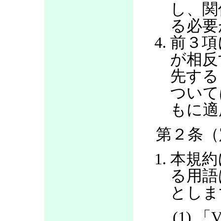
し、関
る必要
前３項
が相反
先する
ついて
もに適
第２条（
本規約
る用語
としま
(1) 