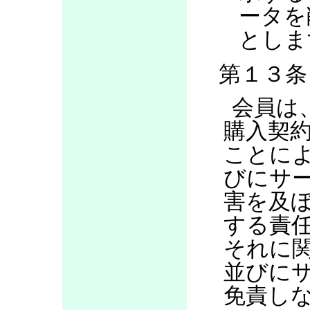
ータを
としま
第１３条
会員は
購入契
ことに
びにサ
害を及
する責
それに
並びに
免責し