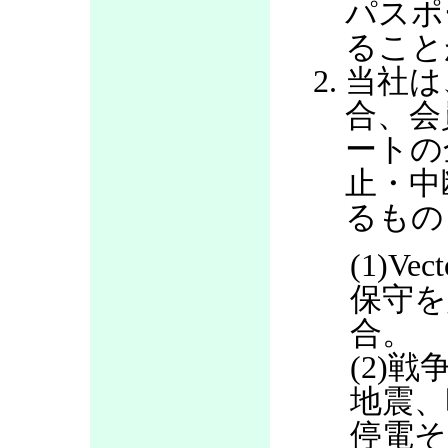
パスポ
ること
当社は
合、会
ートの
止・中
るもの
(1)V
保守を
合。
(2)
地震、
停電そ