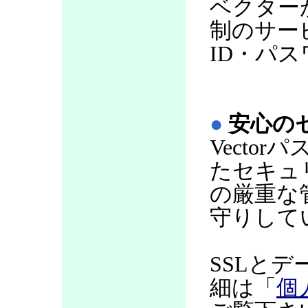
ベクター
制のサー
ID・パ
●
安心の
Vecto
たセキュ
の厳重な
守りして
SSLと
細は「
個