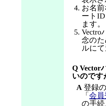
お名前
ートI
ます。
Vec
念のた
ルにて
Q Vec
いのです
A
登録の
「
会員
の手続