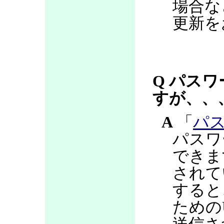
場合な
更新を
Q パス
すが、、
A
「
パ
パスワ
できま
されて
すると
ための