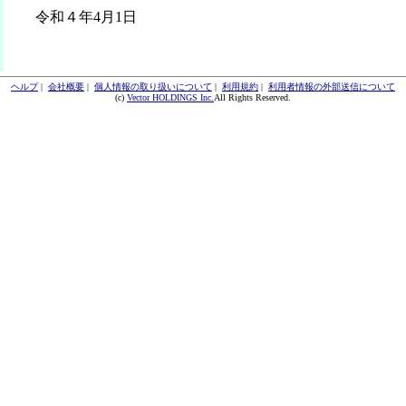
令和４年4月1日
ヘルプ
|
会社概要
|
個人情報の取り扱いについて
|
利用規約
|
利用者情報の外部送信について
(c)
Vector HOLDINGS Inc.
All Rights Reserved.