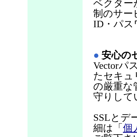
ベクター
制のサー
ID・パ
●
安心の
Vecto
たセキュ
の厳重な
守りして
SSLと
細は「
個