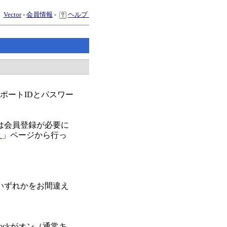
Vector
-
会員情報
-
ヘルプ
スポートIDとパスワー
は会員登録が必要に
き
」ページから行っ
いずれかをお間違え
ockがオン（通常キ