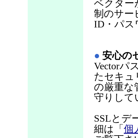
ベクター
制のサー
ID・パ
●
安心の
Vecto
たセキュ
の厳重な
守りして
SSLと
細は「
個