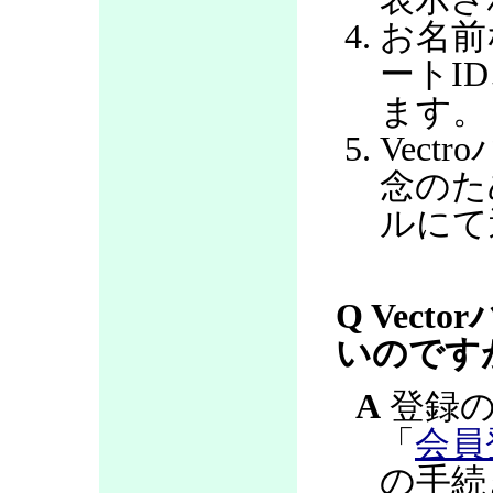
お名前
ートI
ます。
Vec
念のた
ルにて
Q Vec
いのです
A
登録の
「
会員
の手続