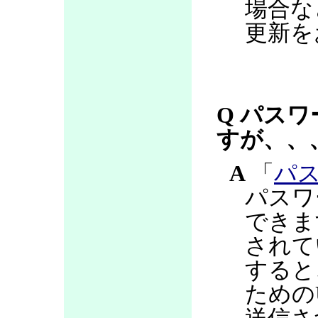
場合な
更新を
Q パス
すが、、
A
「
パ
パスワ
できま
されて
すると
ための