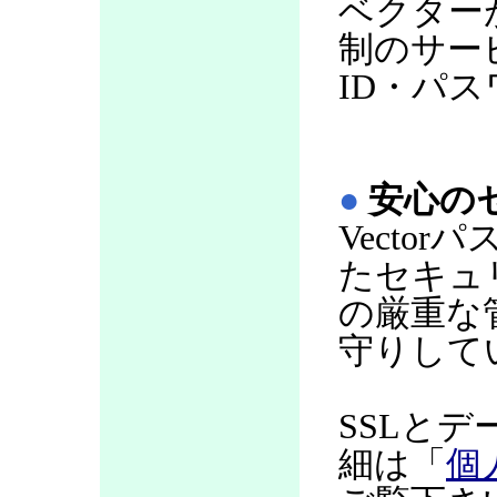
ベクター
制のサー
ID・パ
●
安心の
Vecto
たセキュ
の厳重な
守りして
SSLと
細は「
個