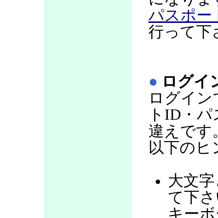
パスポー
行って下
●
ログイ
ログイン
トID・
違えです
以下のヒ
大文字
て下さい
キーボ