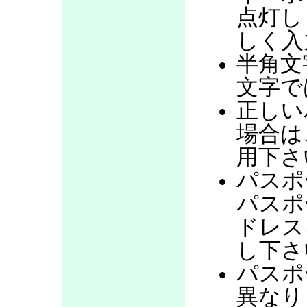
点灯し
しく入
半角文
文字で
正しい
場合は
用下さ
パスポ
パスポ
ドレス
し下さ
パスポ
異なり