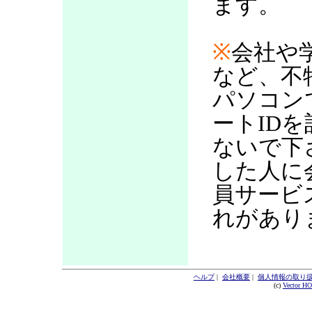
ます。
※
会社や
など、不
パソコン
ートID
ないで下
した人に
員サービ
れがあり
ヘルプ
|
会社概要
|
個人情報の取り
(c)
Vector H