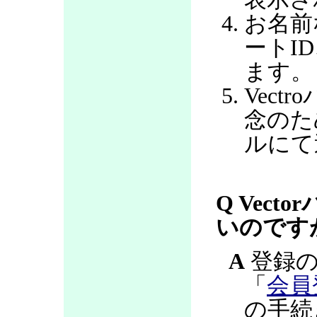
お名前
ートI
ます。
Vec
念のた
ルにて
Q Vec
いのです
A
登録の
「
会員
の手続