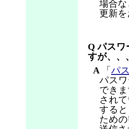
場合な
更新を
Q パス
すが、、
A
「
パ
パスワ
できま
されて
すると
ための