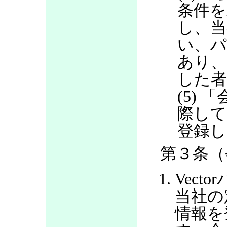
条件を
し、当
い、パ
あり
した
(5)
際して
登録し
第３条（
Vec
当社の
情報を