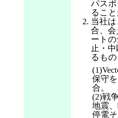
パスポ
ること
当社は
合、会
ートの
止・中
るもの
(1)V
保守を
合。
(2)
地震、
停電そ