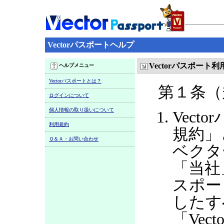
Vectorパスポートヘルプ
Vectorパスポート
ヘルプメニュー
Vectorパスポートとは？
第１条（
ログインについて
個人情報の取り扱いについて
Vect
利用規約
規約」
Ｑ＆Ａ・お問い合わせ
ベクタ
「当社
スポー
したす
「Ve