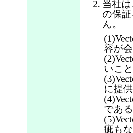
当社は
の保証
ん。
(1)V
容が会
(2)V
いこ
(3)V
に提
(4)V
であ
(5)V
疵も