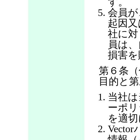
す。
会員が
起因又
社に対
員は、
損害を
第６条（
目的と第
当社は
ーポリ
を適切
Vec
情報（