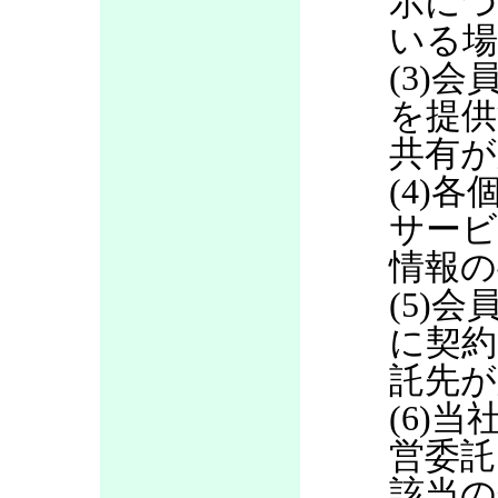
示につ
いる場
(3)
を提供
共有が
(4)
サービ
情報の
(5)
に契約
託先が
(6)当
営委託
該当の