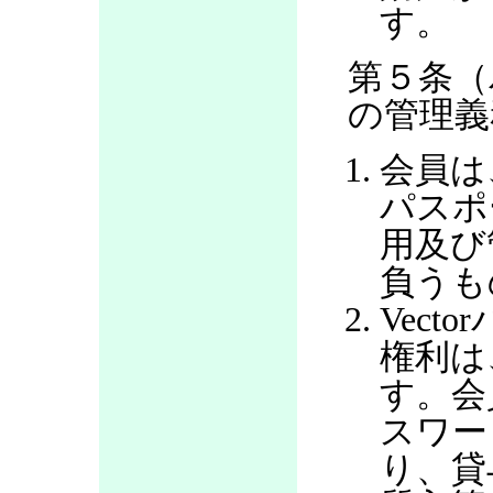
す。
第５条（
の管理義
会員は
パスポ
用及び
負うも
Vec
権利は
す。会
スワー
り、貸