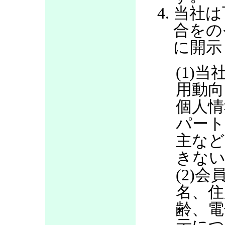
当社は
合をの
に開示
(1)当
用動向
個人情
パート
主など
きない
(2)
名、住
齢、電