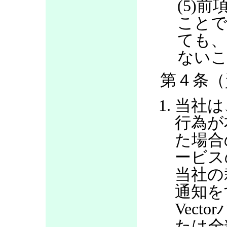
(5)
ことで
ても、
ない
第４条（
当社は
行為が
た場合
ービス
当社の
通知を
Vec
たは全