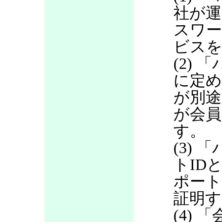
社が運
スワ
ビス
(2)
に定め
が別途
が会員
す。
(3)
トID
ポート
証明す
(4)