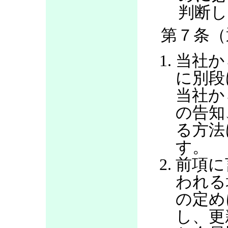
判断し
第７条（
当社か
に別段
当社か
の告知
る方法
す。
前項に
われる
の定め
し、更