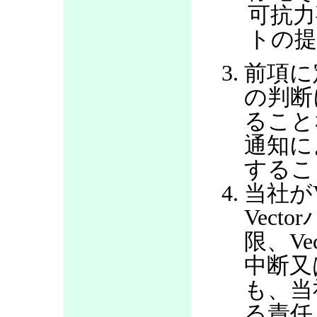
可抗力
トの提
前項に
の判断
ること
通知に
するこ
当社が
Vec
限、V
中断又
も、当
る責任