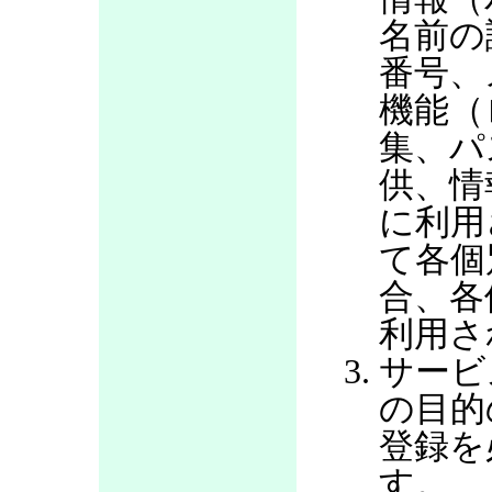
名前の
番号、
機能（
集、パ
供、情
に利用
て各個
合、各
利用さ
サービ
の目的
登録を
す。