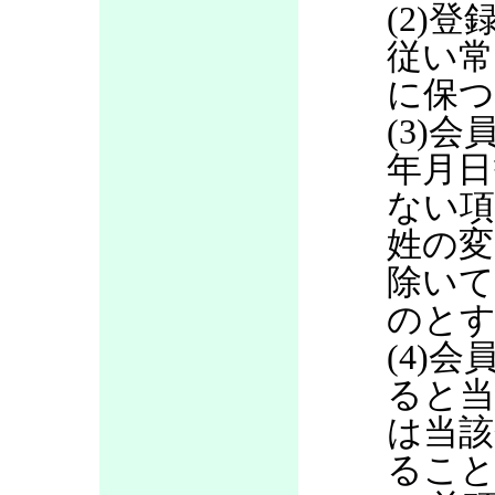
(2)
従い常
に保つ
(3)
年月日
ない項
姓の変
除いて
のと
(4)
ると当
は当該
るこ