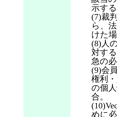
示する
(7)
ら、法
けた場
(8)
対する
急の必
(9)
権利・
の個人
合。
(10)
めに必