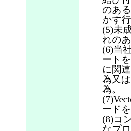
のある
かす行
(5)
れのあ
(6)当
ートを
に関連
為又は
為。
(7)V
ードを
(8)
なプロ