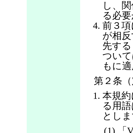
し、関
る必要
前３項
が相反
先する
ついて
もに適
第２条（
本規約
る用語
としま
(1) 