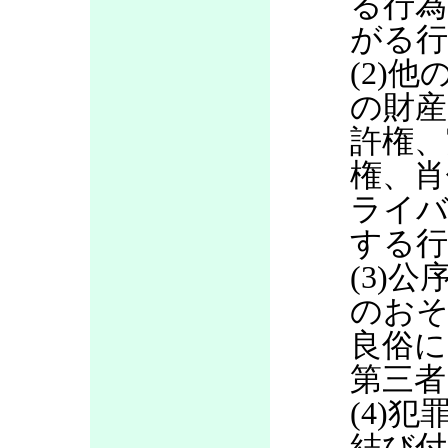
る行為
がる行
(2)
の財産
許権、
権、肖
ライバ
する行
(3)
のお
良俗に
第三者
(4)
結び