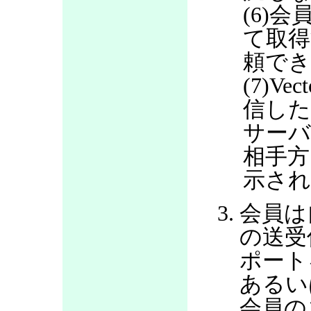
(6)会
て取得
頼で
(7)V
信した
サー
相手方
示さ
会員は
の送受
ポート
あるい
会員の