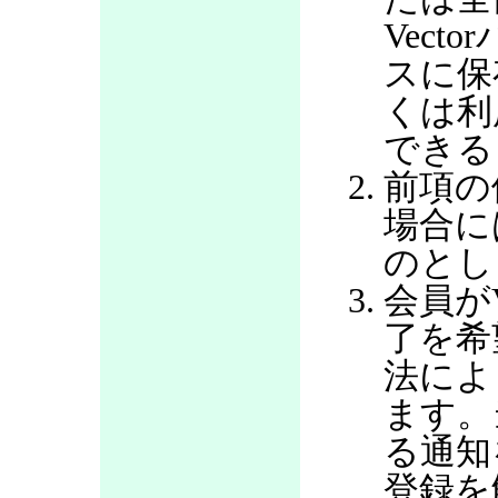
Vec
スに保
くは利
できる
前項の
場合に
のとし
会員が
了を希
法によ
ます。
る通知
登録を