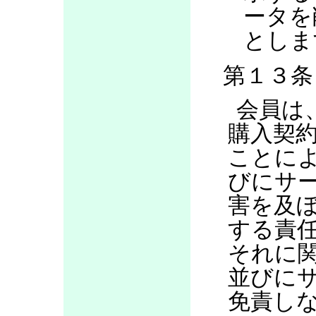
ータを
としま
第１３条
会員は
購入契
ことに
びにサ
害を及
する責
それに
並びに
免責し