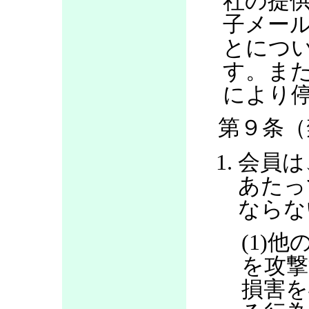
社の提
子メー
とにつ
す。ま
により
第９条（
会員は
あたっ
ならな
(1)
を攻撃
損害を