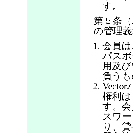
す。
第５条（
の管理義
会員は
パスポ
用及び
負うも
Vec
権利は
す。会
スワー
り、貸