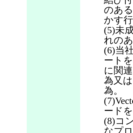
のある
かす行
(5)
れのあ
(6)当
ートを
に関連
為又は
為。
(7)V
ードを
(8)
なプロ