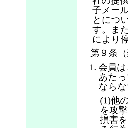
社の提
子メー
とにつ
す。ま
により
第９条（
会員は
あたっ
ならな
(1)
を攻撃
損害を