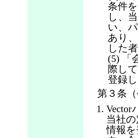
条件を
し、当
い、パ
あり
した
(5)
際して
登録し
第３条（
Vec
当社の
情報を