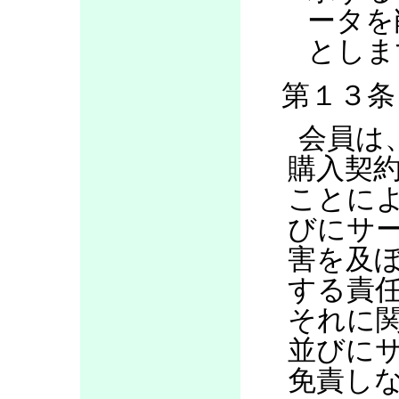
ータを
としま
第１３条
会員は
購入契
ことに
びにサ
害を及
する責
それに
並びに
免責し