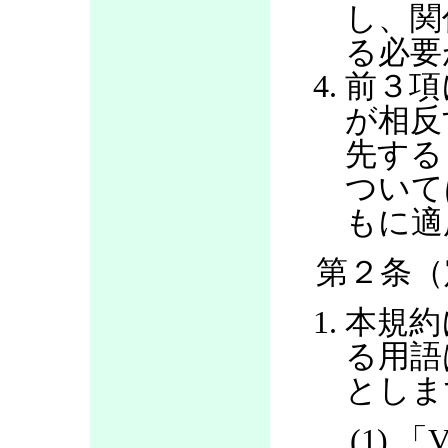
し、関
る必要
前３項
が相反
先する
ついて
もに適
第２条（
本規約
る用語
としま
(1) 