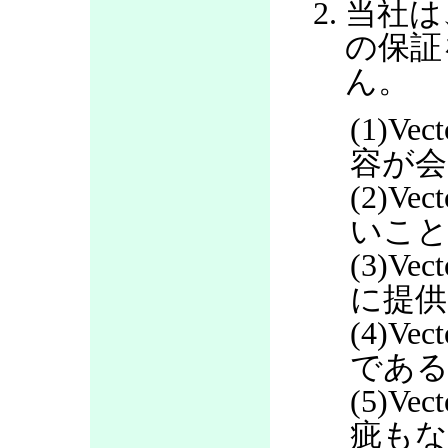
当社は
の保証
ん。
(1)V
容が会
(2)V
いこ
(3)V
に提
(4)V
であ
(5)V
疵も