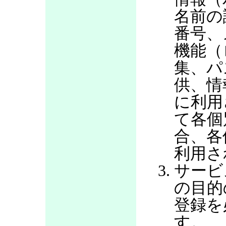
名前の
番号、
機能（
集、パ
供、情
に利用
て各個
合、各
利用さ
サービ
の目的
登録を
す。