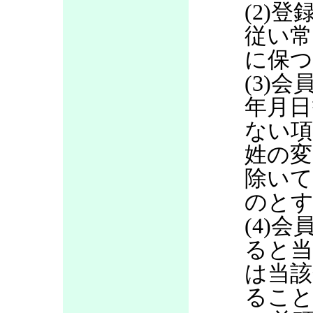
(2)
従い常
に保つ
(3)
年月日
ない項
姓の変
除いて
のと
(4)
ると当
は当該
るこ