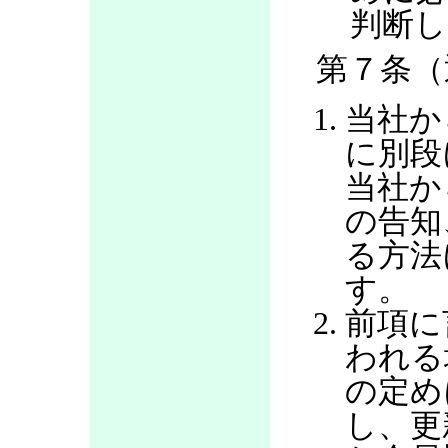
判断し
第７条（
当社か
に別段
当社か
の告知
る方法
す。
前項に
われる
の定め
し、更