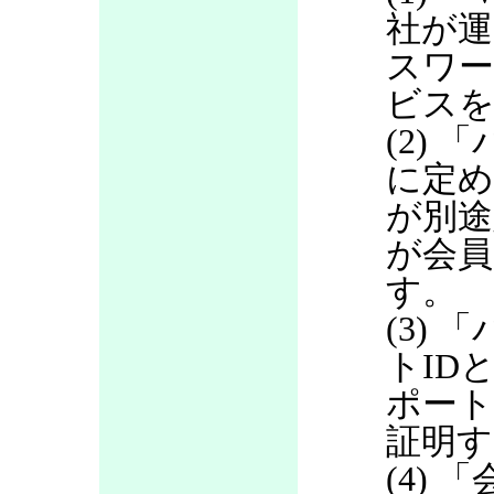
社が運
スワ
ビス
(2)
に定め
が別途
が会員
す。
(3)
トID
ポート
証明す
(4)