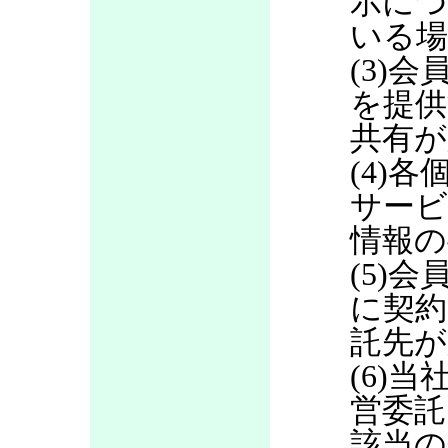
示につ
いる場
(3)
を提供
共有が
(4)
サービ
情報の
(5)
に契約
託先が
(6)当
営委託
該当の