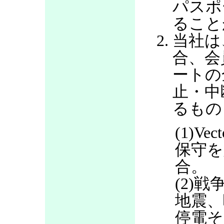
パスポ
ること
当社は
合、会
ートの
止・中
るもの
(1)V
保守を
合。
(2)
地震、
停電そ