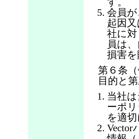
す。
会員が
起因又
社に対
員は、
損害を
第６条（
目的と第
当社は
ーポリ
を適切
Vec
情報（