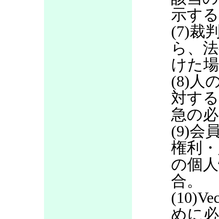
示する
(7)
ら、法
けた場
(8)
対する
急の必
(9)
権利・
の個人
合。
(10)
めに必