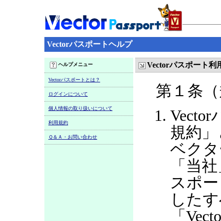
Vectorパスポートヘルプ
Vectorパスポート
ヘルプメニュー
Vectorパスポートとは？
第１条（
ログインについて
個人情報の取り扱いについて
Vect
利用規約
規約」
Ｑ＆Ａ・お問い合わせ
ベクタ
「当社
スポー
したす
「Ve