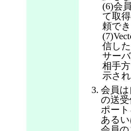
(6)会
て取得
頼で
(7)V
信した
サー
相手方
示さ
会員は
の送受
ポート
あるい
会員の