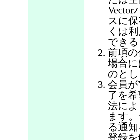
Vec
スに保
くは利
できる
前項の
場合に
のとし
会員が
了を希
法によ
ます。
る通知
登録を