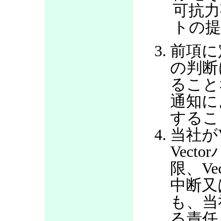
可抗力
トの提
前項に
の判断
ること
通知に
するこ
当社が
Vec
限、V
中断又
も、当
る責任