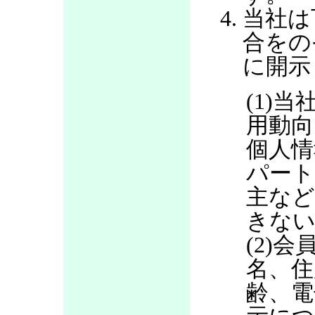
当社は
合をの
に開示
(1)当
用動向
個人情
パート
主など
きない
(2)
名、住
齢、電