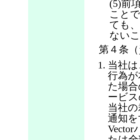
(5)
ことで
ても、
ない
第４条（
当社は
行為が
た場合
ービス
当社の
通知を
Vec
たは全