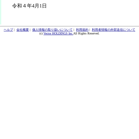
令和４年4月1日
ヘルプ
|
会社概要
|
個人情報の取り扱いについて
|
利用規約
|
利用者情報の外部送信について
(c)
Vector HOLDINGS Inc.
All Rights Reserved.