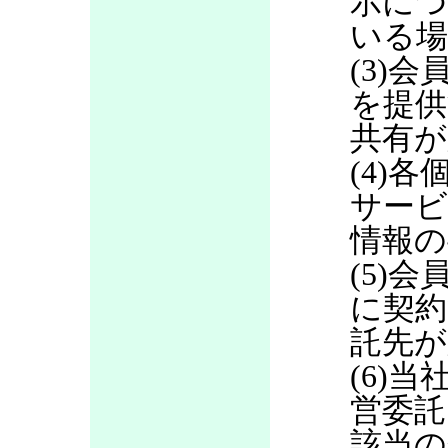
示につ
いる場
(3)
を提供
共有が
(4)
サービ
情報の
(5)
に契約
託先が
(6)当
営委託
該当の