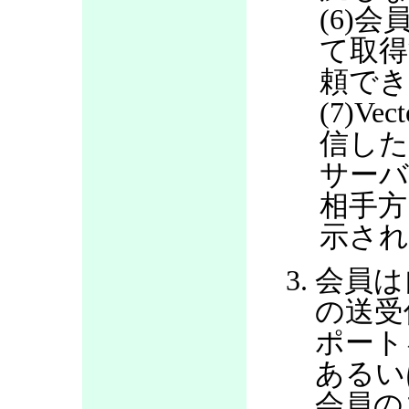
(6)会
て取得
頼で
(7)V
信した
サー
相手方
示さ
会員は
の送受
ポート
あるい
会員の