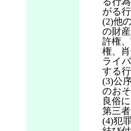
る行為
がる行
(2)
の財産
許権、
権、肖
ライバ
する行
(3)
のお
良俗に
第三者
(4)
結び