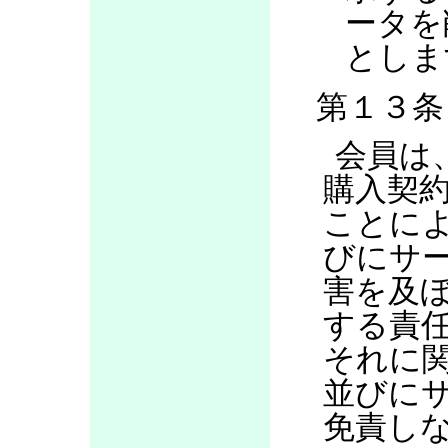
ータを
としま
第１３条
会員は
購入契
ことに
びにサ
害を及
する責
それに
並びに
免責し