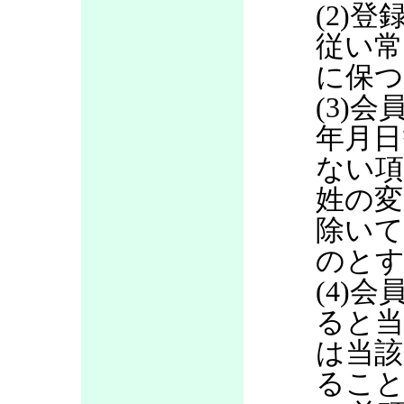
(2)
従い常
に保つ
(3)
年月日
ない項
姓の変
除いて
のと
(4)
ると当
は当該
るこ