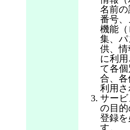
名前の
番号、
機能（
集、パ
供、情
に利用
て各個
合、各
利用さ
サービ
の目的
登録を
す。