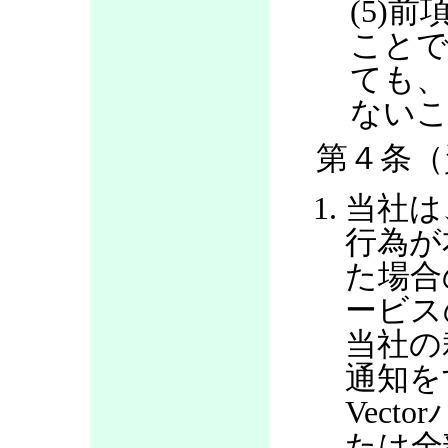
(5)
ことで
ても、
ない
第４条（
当社は
行為が
た場合
ービス
当社の
通知を
Vec
たは全