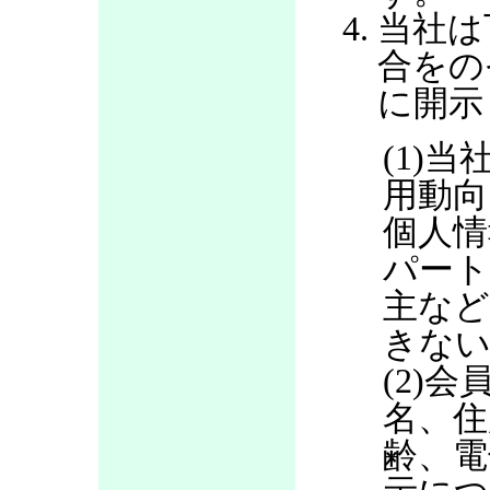
当社は
合をの
に開示
(1)当
用動向
個人情
パート
主など
きない
(2)
名、住
齢、電