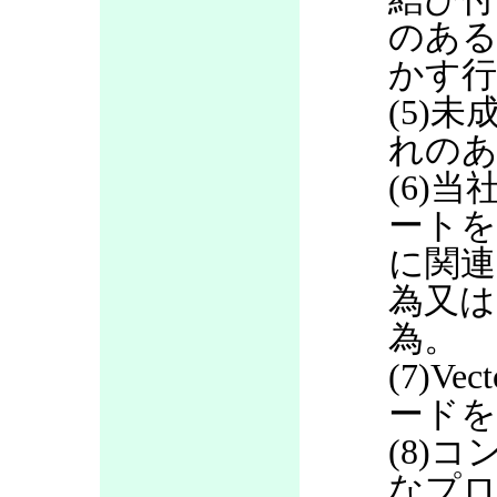
のある
かす行
(5)
れのあ
(6)当
ートを
に関連
為又は
為。
(7)V
ードを
(8)
なプロ