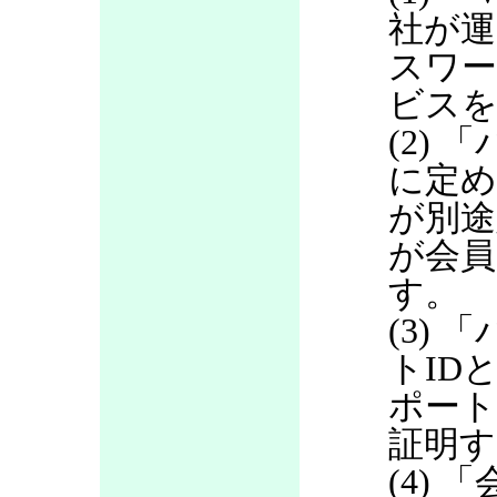
社が運
スワ
ビス
(2)
に定め
が別途
が会員
す。
(3)
トID
ポート
証明す
(4)