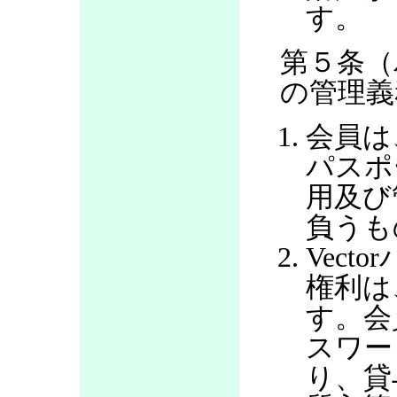
す。
第５条（
の管理義
会員は
パスポ
用及び
負うも
Vec
権利は
す。会
スワー
り、貸