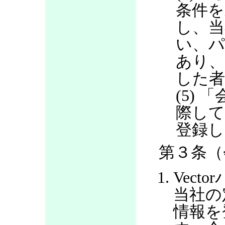
条件を
し、当
い、パ
あり
した
(5)
際して
登録し
第３条（
Vec
当社の
情報を