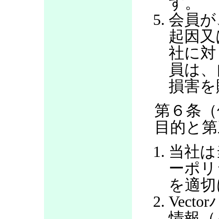
す。
会員が
起因又
社に対
員は、
損害を
第６条（
目的と第
当社は
ーポリ
を適切
Vec
情報（