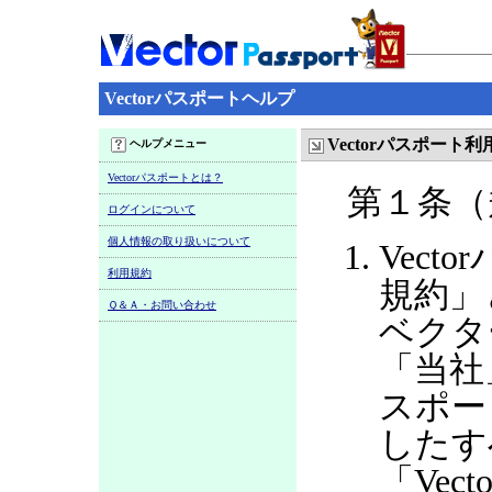
Vectorパスポートヘルプ
Vectorパスポート
ヘルプメニュー
Vectorパスポートとは？
第１条（
ログインについて
個人情報の取り扱いについて
Vect
利用規約
規約」
Ｑ＆Ａ・お問い合わせ
ベクタ
「当社
スポー
したす
「Ve