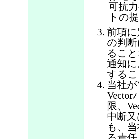
可抗力
トの提
前項に
の判断
ること
通知に
するこ
当社が
Vec
限、V
中断又
も、当
る責任