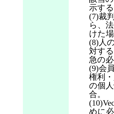
示する
(7)
ら、法
けた場
(8)
対する
急の必
(9)
権利・
の個人
合。
(10)
めに必