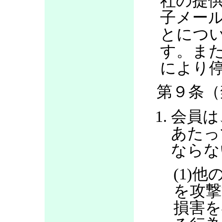
社の提
子メー
とにつ
す。ま
により
第９条（
会員は
あたっ
ならな
(1)
を攻撃
損害を