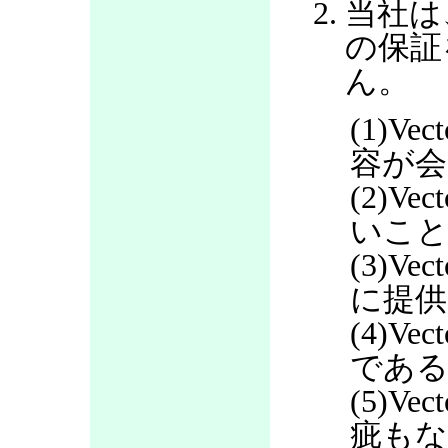
当社は
の保証
ん。
(1)V
容が会
(2)V
いこ
(3)V
に提
(4)V
であ
(5)V
疵も