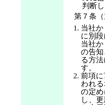
判断し
第７条（
当社か
に別段
当社か
の告知
る方法
す。
前項に
われる
の定め
し、更