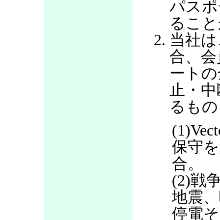
パスポ
ること
当社は
合、会
ートの
止・中
るもの
(1)V
保守を
合。
(2)
地震、
停電そ