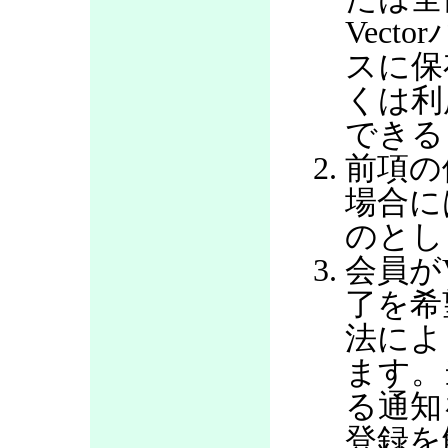
Vec
スに保
くは利
できる
前項の
場合に
のとし
会員が
了を希
法によ
ます。
る通知
登録を