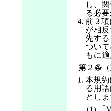
し、関
る必要
前３項
が相反
先する
ついて
もに適
第２条（
本規約
る用語
としま
(1) 