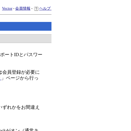
Vector
-
会員情報
-
ヘルプ
スポートIDとパスワー
は会員登録が必要に
き
」ページから行っ
いずれかをお間違え
ockがオン（通常キ