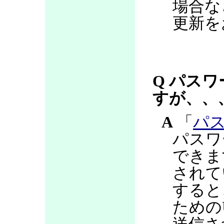
場合な
更新を
Q パス
すが、、
A
「
パ
パスワ
できま
されて
すると
ための