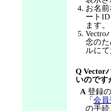
お名前
ートI
ます。
Vec
念のた
ルにて
Q Vec
いのです
A
登録の
「
会員
の手続