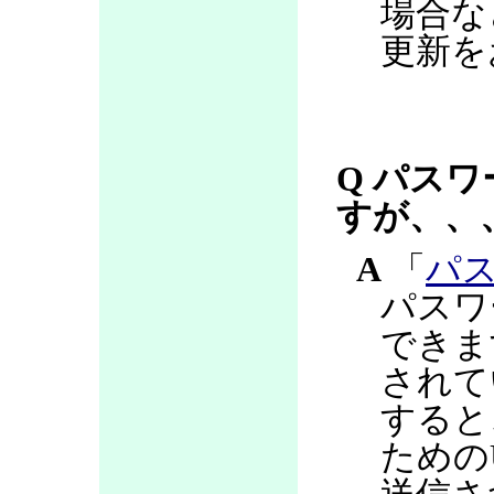
場合な
更新を
Q パス
すが、、
A
「
パ
パスワ
できま
されて
すると
ための