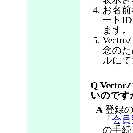
お名前
ートI
ます。
Vec
念のた
ルにて
Q Vec
いのです
A
登録の
「
会員
の手続