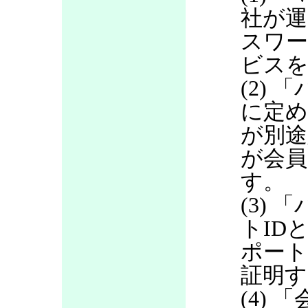
社が運
スワ
ビス
(2)
に定め
が別途
が会員
す。
(3)
トID
ポート
証明す
(4)