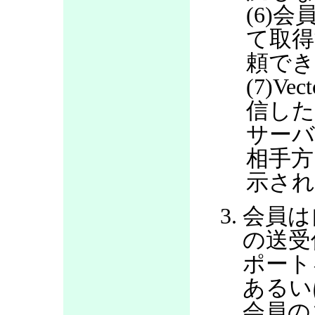
(6)会
て取得
頼で
(7)V
信した
サー
相手方
示さ
会員は
の送受
ポート
あるい
会員の