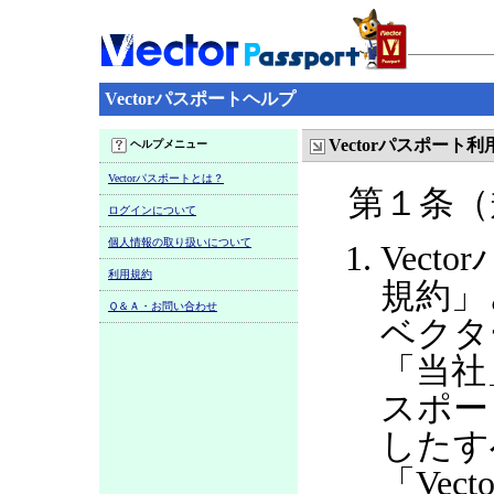
Vectorパスポートヘルプ
Vectorパスポート
ヘルプメニュー
Vectorパスポートとは？
第１条（
ログインについて
個人情報の取り扱いについて
Vect
利用規約
規約」
Ｑ＆Ａ・お問い合わせ
ベクタ
「当社
スポー
したす
「Ve