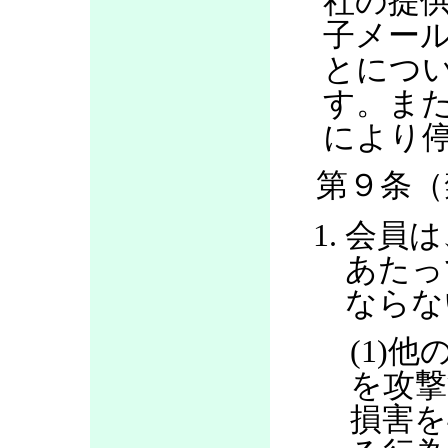
社の提
子メー
とにつ
す。ま
により
第９条（
会員は
あたっ
ならな
(1)
を攻撃
損害を