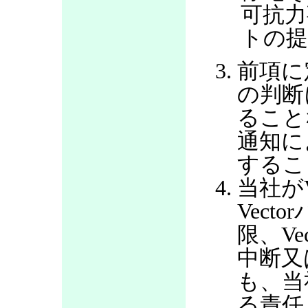
可抗力
トの提
前項に
の判断
ること
通知に
するこ
当社が
Vec
限、V
中断又
も、当
る責任