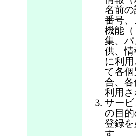
名前の
番号、
機能（
集、パ
供、情
に利用
て各個
合、各
利用さ
サービ
の目的
登録を
す。