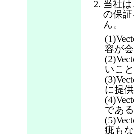
当社は
の保証
ん。
(1)V
容が会
(2)V
いこ
(3)V
に提
(4)V
であ
(5)V
疵も