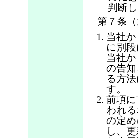
判断し
第７条（
当社か
に別段
当社か
の告知
る方法
す。
前項に
われる
の定め
し、更