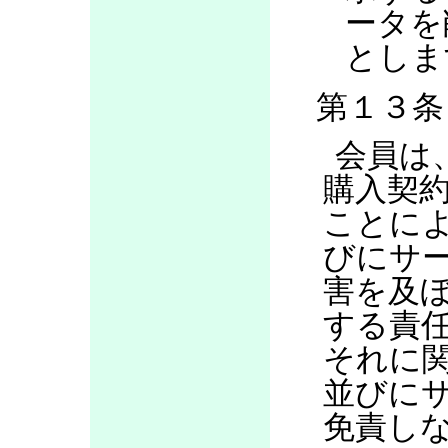
ータを
としま
第１３条
会員は
購入契
ことに
びにサ
害を及
する責
それに
並びに
免責し