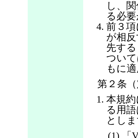
し、関
る必要
前３項
が相反
先する
ついて
もに適
第２条（
本規約
る用語
としま
(1) 