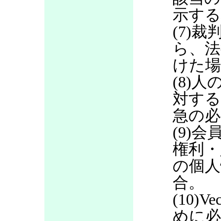
示する
(7)
ら、法
けた場
(8)
対する
急の必
(9)
権利・
の個人
合。
(10)
めに必