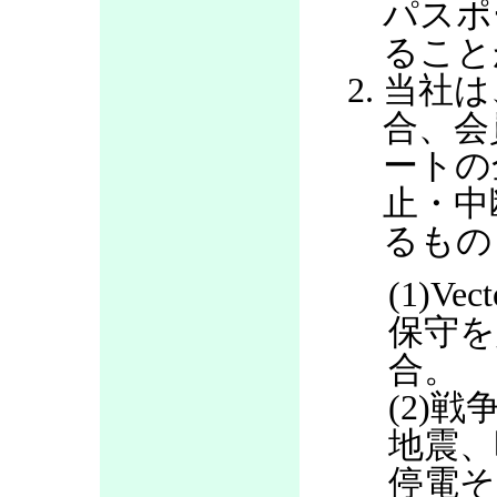
パスポ
ること
当社は
合、会
ートの
止・中
るもの
(1)V
保守を
合。
(2)
地震、
停電そ