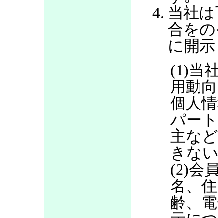
当社は
合をの
に開示
(1)当
用動向
個人情
パート
主など
きない
(2)
名、住
齢、電