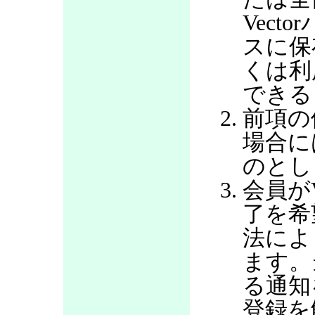
Vec
スに保
くは利
できる
前項の
場合に
のとし
会員が
了を希
法によ
ます。
る通知
登録を