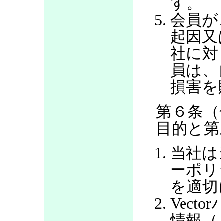
す。
会員が
起因又
社に対
員は、
損害を
第６条（
目的と第
当社は
ーポリ
を適切
Vec
情報（