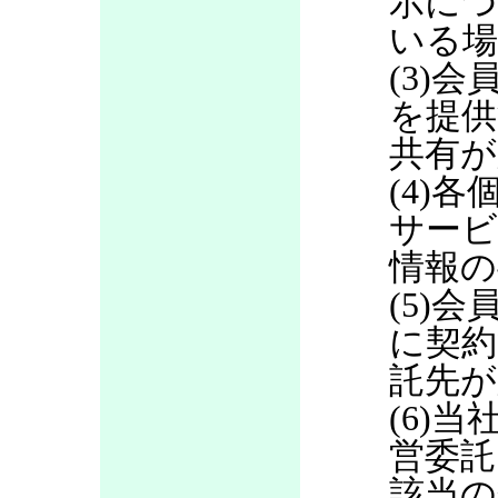
示につ
いる場
(3)
を提供
共有が
(4)
サービ
情報の
(5)
に契約
託先が
(6)当
営委託
該当の