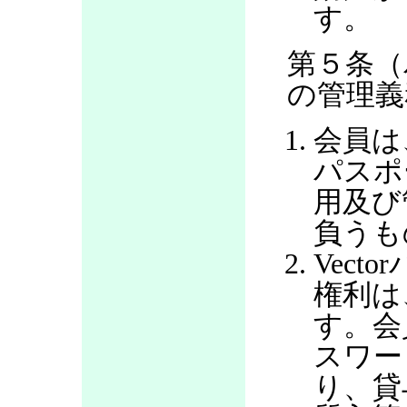
す。
第５条（
の管理義
会員は
パスポ
用及び
負うも
Vec
権利は
す。会
スワー
り、貸