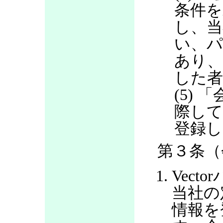
条件を
し、当
い、パ
あり
した
(5)
際して
登録し
第３条（
Vec
当社の
情報を