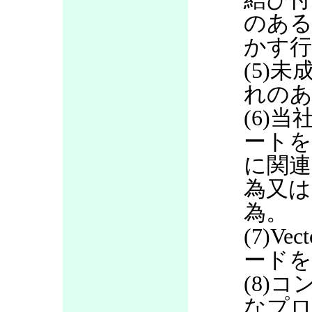
のある
かす行
(5)
れのあ
(6)当
ートを
に関連
為又は
為。
(7)V
ードを
(8)
なプロ