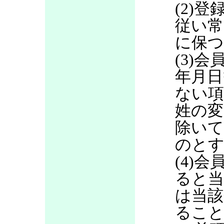
(2)
従い常
に保つ
(3)
年月日
ない項
姓の変
除いて
のと
(4)
ると当
は当該
るこ