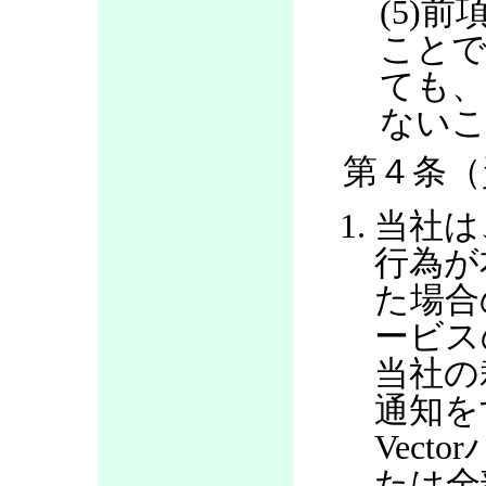
(5)
ことで
ても、
ない
第４条（
当社は
行為が
た場合
ービス
当社の
通知を
Vec
たは全