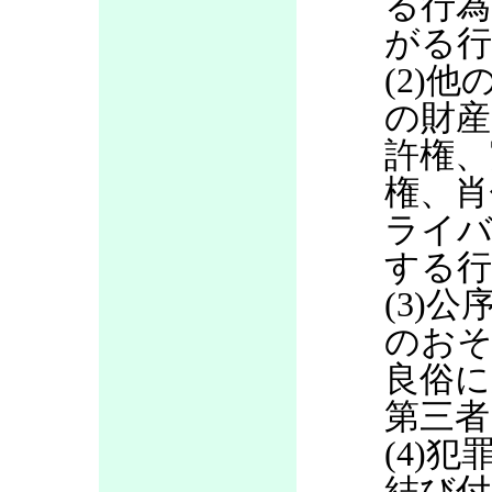
る行為
がる行
(2)
の財産
許権、
権、肖
ライバ
する行
(3)
のお
良俗に
第三者
(4)
結び